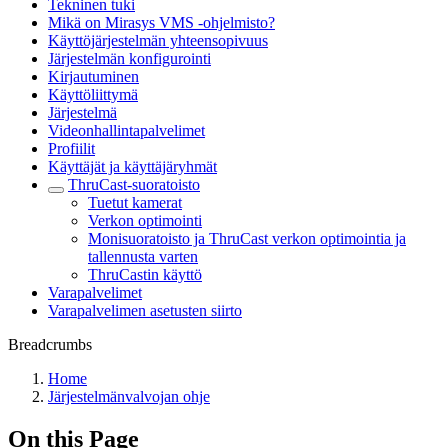
Tekninen tuki
Mikä on Mirasys VMS -ohjelmisto?
Käyttöjärjestelmän yhteensopivuus
Järjestelmän konfigurointi
Kirjautuminen
Käyttöliittymä
Järjestelmä
Videonhallintapalvelimet
Profiilit
Käyttäjät ja käyttäjäryhmät
ThruCast-suoratoisto
Tuetut kamerat
Verkon optimointi
Monisuoratoisto ja ThruCast verkon optimointia ja
tallennusta varten
ThruCastin käyttö
Varapalvelimet
Varapalvelimen asetusten siirto
Breadcrumbs
Home
Järjestelmänvalvojan ohje
On this Page