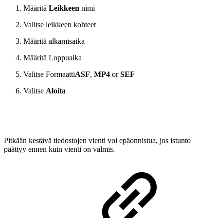
Määritä
Leikkeen
nimi
Valitse leikkeen kohteet
Määritä alkamisaika
Määritä Loppuaika
Valitse Formaatti
ASF
,
MP4
or
SEF
Valitse
Aloita
Pitkään kestävä tiedostojen vienti voi epäonnistua, jos istunto
päättyy ennen kuin vienti on valmis.