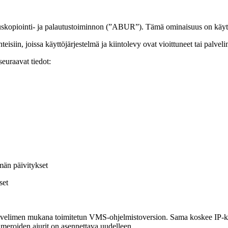
skopiointi- ja palautustoiminnon (”ABUR”). Tämä ominaisuus on käytet
teisiin, joissa käyttöjärjestelmä ja kiintolevy ovat vioittuneet tai palvel
euraavat tiedot:
män päivitykset
set
lvelimen mukana toimitetun VMS-ohjelmistoversion. Sama koskee IP-kamer
ameroiden ajurit on asennettava uudelleen.