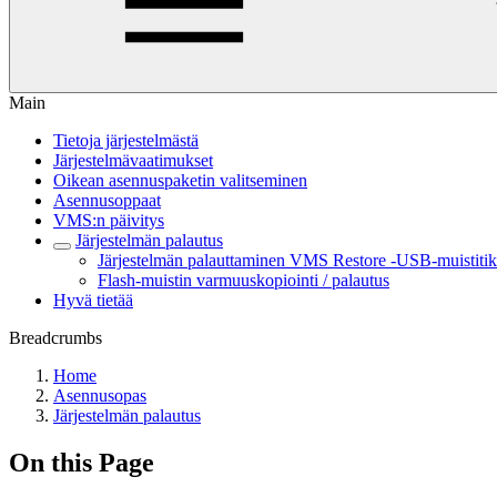
Main
Tietoja järjestelmästä
Järjestelmävaatimukset
Oikean asennuspaketin valitseminen
Asennusoppaat
VMS:n päivitys
Järjestelmän palautus
Järjestelmän palauttaminen VMS Restore -USB-muistitik
Flash-muistin varmuuskopiointi / palautus
Hyvä tietää
Breadcrumbs
Home
Asennusopas
Järjestelmän palautus
On this Page