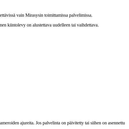
tävissä vain Mirasysin toimittamissa palvelimissa.
imen kiintolevy on alustettava uudelleen tai vaihdettava.
oiden ajureita. Jos palvelinta on päivitetty tai siihen on asennettu