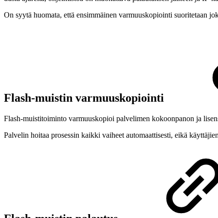
On syytä huomata, että ensimmäinen varmuuskopiointi suoritetaan joka p
Flash-muistin varmuuskopiointi
Flash-muistitoiminto varmuuskopioi palvelimen kokoonpanon ja lisenss
Palvelin hoitaa prosessin kaikki vaiheet automaattisesti, eikä käyttäji