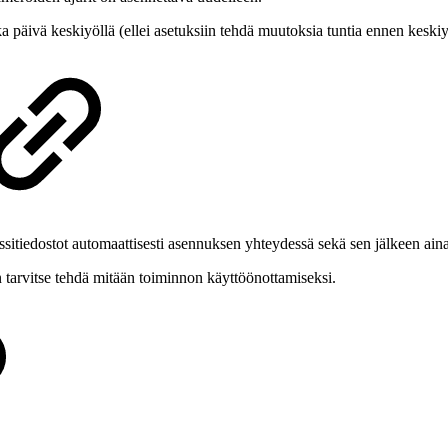
äivä keskiyöllä (ellei asetuksiin tehdä muutoksia tuntia ennen keskiyöt
itiedostot automaattisesti asennuksen yhteydessä sekä sen jälkeen ain
en tarvitse tehdä mitään toiminnon käyttöönottamiseksi.