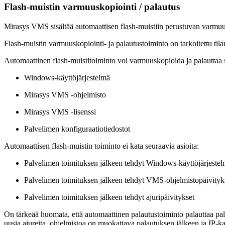
Flash-muistin varmuuskopiointi / palautus
Mirasys VMS sisältää automaattisen flash-muistiin perustuvan varmuu
Flash-muistin varmuuskopiointi- ja palautustoiminto on tarkoitettu tilan
Automaattinen flash-muistitoiminto voi varmuuskopioida ja palauttaa s
Windows-käyttöjärjestelmä
Mirasys VMS -ohjelmisto
Mirasys VMS -lisenssi
Palvelimen konfiguraatiotiedostot
Automaattisen flash-muistin toiminto ei kata seuraavia asioita:
Palvelimen toimituksen jälkeen tehdyt Windows-käyttöjärjestel
Palvelimen toimituksen jälkeen tehdyt VMS-ohjelmistopäivityk
Palvelimen toimituksen jälkeen tehdyt ajuripäivitykset
On tärkeää huomata, että automaattinen palautustoiminto palauttaa pa
uusia ajureita, ohjelmistoa on muokattava palautuksen jälkeen ja IP-k