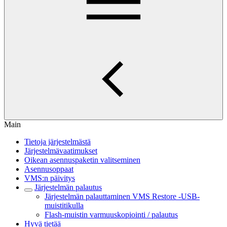
Main
Tietoja järjestelmästä
Järjestelmävaatimukset
Oikean asennuspaketin valitseminen
Asennusoppaat
VMS:n päivitys
Järjestelmän palautus
Järjestelmän palauttaminen VMS Restore -USB-
muistitikulla
Flash-muistin varmuuskopiointi / palautus
Hyvä tietää