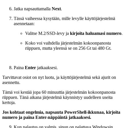
Jatka napsauttamalla
Next
.
Tässä vaiheessa kysytään, mille levylle käyttöjärjestelmä
asennetaan:
Valitse M.2/SSD-levy ja
kirjoita haluamasi numero
.
Koko voi vaihdella järjestelmän kokoonpanosta
riippuen, mutta yleensä se on 256 Gt tai 480 Gt.
Paina
Enter
jatkaaksesi.
Tarvittavat osiot on nyt luotu, ja käyttöjärjestelmä sekä ajurit on
asennettu.
Tämä voi kestää jopa 60 minuuttia järjestelmän kokoonpanosta
riippuen. Tänä aikana järjestelmä käynnistyy uudelleen useita
kertoja.
Jos kohtaat ongelmia, napsauta PowerShell-ikkunaa, kirjoita
numero ja paina Enter-näppäintä jatkaaksesi.
Kun palautus on valmis, sinun on palattava Windowsin