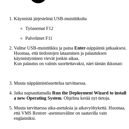
Käynnistä järjestelmä USB-muistitikulta
Työasemat F12
Palvelimet F11
Valitse USB-muistitikku ja paina
Enter
-näppäintä jatkaaksesi.
Huomaa, että tiedostojen lataaminen ja palautuksen
käynnistyminen vievät jonkin aikaa.
Kun palautus on valmis suoritettavaksi, näet tämän ikkunan:
Muuta näppäimistöasettelua tarvittaessa.
Jatka napsauttamalla
Run the Deployment Wizard to install
a new Operating System
. Ohjelma kerää nyt tietoja.
Muuta tarvittaessa aika-asetuksia ja aikavyöhykettä. Huomaa,
että VMS Restore -asennusväline on saatavilla vain
englanniksi.