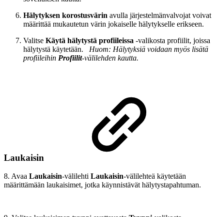
Hälytyksen korostusvärin
avulla järjestelmänvalvojat voivat
määrittää mukautetun värin jokaiselle hälytykselle erikseen.
Valitse
Käytä hälytystä profiileissa
-valikosta profiilit, joissa
hälytystä käytetään.
Huom: Hälytyksiä voidaan myös lisätä
profiileihin
Profiilit
-välilehden kautta.
Laukaisin
8. Avaa
Laukaisin
-välilehti
Laukaisin
-välilehteä käytetään
määrittämään laukaisimet, jotka käynnistävät hälytystapahtuman.