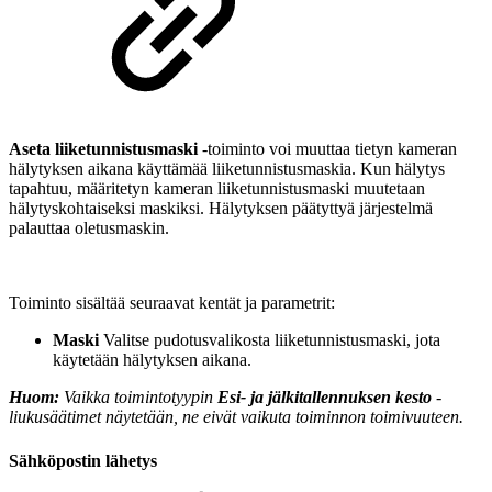
Aseta liiketunnistusmaski
-toiminto voi muuttaa tietyn kameran
hälytyksen aikana käyttämää liiketunnistusmaskia. Kun hälytys
tapahtuu, määritetyn kameran liiketunnistusmaski muutetaan
hälytyskohtaiseksi maskiksi. Hälytyksen päätyttyä järjestelmä
palauttaa oletusmaskin.
Toiminto sisältää seuraavat kentät ja parametrit:
Maski
Valitse pudotusvalikosta liiketunnistusmaski, jota
käytetään hälytyksen aikana.
Huom:
Vaikka toimintotyypin
Esi- ja jälkitallennuksen kesto
-
liukusäätimet näytetään, ne eivät vaikuta toiminnon toimivuuteen.
Sähköpostin lähetys