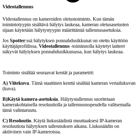
Videotallennus
Videotallennus on kameroiden oletustoiminto. Kun tämän
toimintotyypin sisältävä hälytys laukeaa, kameran oletusasetusten
sijaan käytetään hälytystyypin määrittämiä tallennusasetuksia.
Jos
Spotter
:ssä hälytyksen ponnahdusikkunat on otettu käyttöön
käyttäjäprofiilissa,
Videotallennus
-toiminnolla käytetyt laitteet
näkyvät hälytyksen ponnahdusikkunassa, kun hälytys laukeaa.
Toiminto sisältää seuraavat kentät ja parametrit:
A)
Viitekuva
. Tämä staattinen kenttä sisältää kameran vertailukuvan
(kuva).
B)Käytä kamera-asetuksia
. Hälytystallennus suoritetaan
kamerakohtaisella resoluutiolla ja tallennusnopeudella valitsemalla
tämä valintaruutu.
C)
Resoluutio
. Käytä liukusäädintä muuttaaksesi IP-kameran
resoluutiota hälytyksen tallennuksen aikana. Liukusäädin on
aktiivinen vain IP-kameroissa.