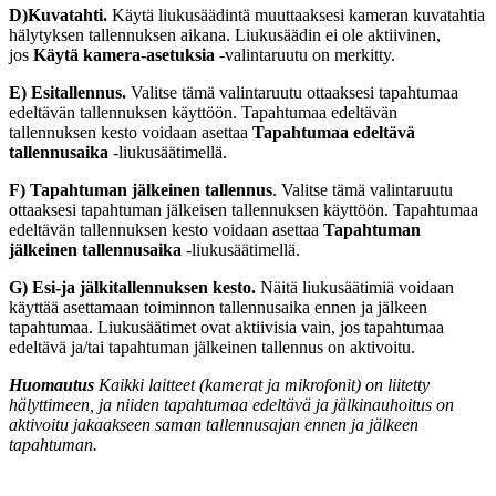
D)Kuvatahti.
Käytä liukusäädintä muuttaaksesi kameran kuvatahtia
hälytyksen tallennuksen aikana. Liukusäädin ei ole aktiivinen,
jos
Käytä kamera-asetuksia
-valintaruutu on merkitty.
E) Esitallennus.
Valitse tämä valintaruutu ottaaksesi tapahtumaa
edeltävän tallennuksen käyttöön. Tapahtumaa edeltävän
tallennuksen kesto voidaan asettaa
Tapahtumaa edeltävä
tallennusaika
-liukusäätimellä.
F)
Tapahtuman jälkeinen tallennus
. Valitse tämä valintaruutu
ottaaksesi tapahtuman jälkeisen tallennuksen käyttöön. Tapahtumaa
edeltävän tallennuksen kesto voidaan asettaa
Tapahtuman
jälkeinen tallennusaika
-liukusäätimellä.
G)
Esi-ja jälkitallennuksen kesto.
Näitä liukusäätimiä voidaan
käyttää asettamaan toiminnon tallennusaika ennen ja jälkeen
tapahtumaa. Liukusäätimet ovat aktiivisia vain, jos tapahtumaa
edeltävä ja/tai tapahtuman jälkeinen tallennus on aktivoitu.
Huomautus
Kaikki laitteet (kamerat ja mikrofonit) on liitetty
hälyttimeen, ja niiden tapahtumaa edeltävä ja jälkinauhoitus on
aktivoitu jakaakseen saman tallennusajan ennen ja jälkeen
tapahtuman.