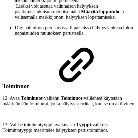
tekstidatamerkkijonon perusteella.
Lisäksi voit asettaa valinnaisen hälytyksen
päättymislaukaisun merkitsemällä
Määritä lopputulo
ja
valitsemalla merkkijonon. hälytyksen lopettamiseksi.
Digitaalituloon perustuvissa liipaisuissa hälytys laukeaa tulon
napaisuuden muutoksen perusteella.
Toiminnot
12. Avaa
Toiminnot
-välilehti
Toiminnot
-välilehteä käytetään
määrittämään toiminnot, jotka hälytys suorittaa, kun se on aktiivinen.
13. Valitse toimintotyyppi avattavasta
Tyyppi
-valikosta.
Toimintotyyppi määrittelee hälytyksen perustoiminnot.