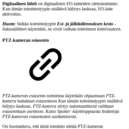
Digitaalinen lähtö
on digitaalisten I/O-laitteiden oletustoiminto.
Kun tämän toimintotyypin sisältävä hälytys laukeaa, I/O-laite
aktivoituu.
Huom:
Vaikka toimintotyypin
Esi- ja jälkitallennuksen kesto
-
liukusäätimet näytetään, ne eivät vaikuta toiminnon toimivuuteen.
PTZ-kameran esiasento
PTZ-kameran esiasento
toimintoa käytetään ohjaamaan PTZ-
kamera haluttuun esiasentoon Kun tämän toimintatyypin sisältävä
hälytys laukeaa, PTZ-kamera siirtyy automaattisesti valittuun
esiasetettuun asentoon. Katso Spotter -käyttöoppaasta lisätietoja
PTZ-kameran esiasetusten asettamisesta.
On huomattava, että tämä toiminto siirtää PTZ-kameran