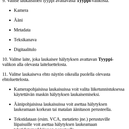
9. Valitse laukaisimen tyyppi avattavasta
Tyyppi
-valikosta.
Kamera
Ääni
Metadata
Teksikanava
Digitaalitulo
10. Valitse laite, joka laukaisee hälytyksen avattavan
Tyyppi
-
valikon alla olevasta laiteluettelosta.
11. Valitse laukaiseva ehto näytön oikealla puolella olevasta
ehtoluettelosta.
Kamerapohjaisissa laukaisuissa voit valita liiketunnistuksessa
käytettävän maskin hälytyksen laukaisemiseksi.
Äänipohjaisissa laukaisuissa voit asettaa hälytyksen
laukeamaan korkean tai matalan äänitason perusteella.
Tekstidataan (esim. VCA, metatieto jne.) perustuville
liipaisuille voit asettaa hälytyksen laukeamaan