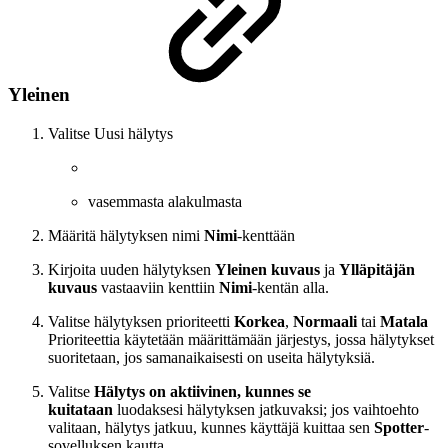
Yleinen
Valitse Uusi hälytys
vasemmasta alakulmasta
Määritä hälytyksen nimi
Nimi
-kenttään
Kirjoita uuden hälytyksen
Yleinen kuvaus
ja
Ylläpitäjän
kuvaus
vastaaviin kenttiin
Nimi
-kentän alla.
Valitse hälytyksen prioriteetti
Korkea
,
Normaali
tai
Matala
Prioriteettia käytetään määrittämään järjestys, jossa hälytykset
suoritetaan, jos samanaikaisesti on useita hälytyksiä.
Valitse
Hälytys on aktiivinen, kunnes se
kuitataan
luodaksesi hälytyksen jatkuvaksi; jos vaihtoehto
valitaan, hälytys jatkuu, kunnes käyttäjä kuittaa sen
Spotter
-
sovelluksen kautta.