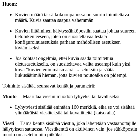
Huom:
Kuvien määrä tässä kokoonpanossa on suurin toimitettava
määrä. Kuvia saattaa saapua vähemmän
Kuvien liittäminen hälytyssähköpostiin saattaa johtaa suureen
tietoliikenteeseen, joten on suositeltavaa testata
konfigurointiasetuksia parhaan mahdollisen asetuksen
löytämiseksi.
Jos kohtaat ongelmia, ettei kuvia saada toimitettua
oletusasetuksella, on suositeltavaa valita useampi kuin yksi
kuva "kuvien enimmäismäärä" -asetuksiin ja säätää
liukusäätimiä hieman, jotta kuvien noutoaika on pidempi.
Toiminto sisältää seuraavat kentät ja parametrit:
Muoto
– Määrittää viestin muodon lyhyeksi tai tavalliseksi.
Lyhytviesti sisältää enintään 160 merkkiä, eikä se voi sisältää
ylimääräistä viestitekstiä tai kuvaliitteitä (katso alla).
Viesti
– Tämä kenttä sisältää viestin, joka lähetetään vastaanottajille
hälytyksen sattuessa. Viestikenttä on aktiivinen vain, jos sähköpostin
muoto on asetettu niin pitkäksi.