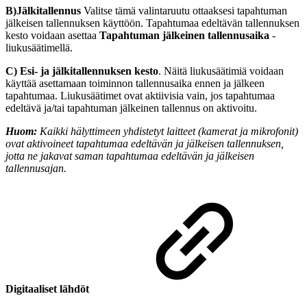
B)Jälkitallennus
Valitse tämä valintaruutu ottaaksesi tapahtuman
jälkeisen tallennuksen käyttöön. Tapahtumaa edeltävän tallennuksen
kesto voidaan asettaa
Tapahtuman jälkeinen tallennusaika
-
liukusäätimellä.
C)
Esi- ja jälkitallennuksen kesto
. Näitä liukusäätimiä voidaan
käyttää asettamaan toiminnon tallennusaika ennen ja jälkeen
tapahtumaa. Liukusäätimet ovat aktiivisia vain, jos tapahtumaa
edeltävä ja/tai tapahtuman jälkeinen tallennus on aktivoitu.
Huom:
Kaikki hälyttimeen yhdistetyt laitteet (kamerat ja mikrofonit)
ovat aktivoineet tapahtumaa edeltävän ja jälkeisen tallennuksen,
jotta ne jakavat saman tapahtumaa edeltävän ja jälkeisen
tallennusajan.
Digitaaliset lähdöt