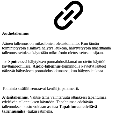
Audiotallennus
Äänen tallennus on mikrofonien oletustoiminto. Kun tämän
toimintotyypin sisältävä hälytys laukeaa, hälytystyypin määrittämiä
tallennusasetuksia käytetään mikrofonin oletusasetusten sijaan.
Jos
Spotter
:ssä hälytyksen ponnahdusikkunat on otettu käyttöön
käyttäjäprofiilissa,
Audio-tallennus
-toiminnolla käytetyt laitteet
näkyvät hälytyksen ponnahdusikkunassa, kun hälytys laukeaa.
Toiminto sisältää seuraavat kentät ja parametrit:
A)Esitallennus.
Valitse tämä valintaruutu ottaaksesi tapahtumaa
edeltävän tallennuksen käyttöön. Tapahtumaa edeltävän
tallennuksen kesto voidaan asettaa
Tapahtumaa edeltävä
tallennusaika
-liukusäätimellä.