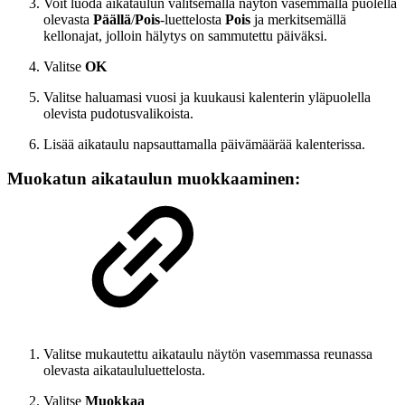
Voit luoda aikataulun valitsemalla näytön vasemmalla puolella
olevasta
Päällä
/
Pois
-luettelosta
Pois
ja merkitsemällä
kellonajat, jolloin hälytys on sammutettu päiväksi.
Valitse
OK
Valitse haluamasi vuosi ja kuukausi kalenterin yläpuolella
olevista pudotusvalikoista.
Lisää aikataulu napsauttamalla päivämäärää kalenterissa.
Muokatun aikataulun muokkaaminen:
Valitse mukautettu aikataulu näytön vasemmassa reunassa
olevasta aikataululuettelosta.
Valitse
Muokkaa