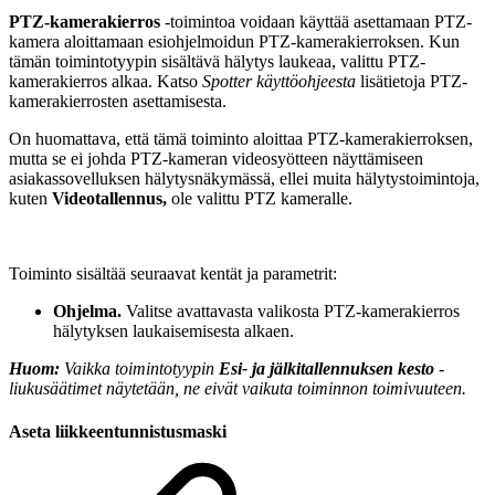
PTZ-kamerakierros
-toimintoa voidaan käyttää asettamaan PTZ-
kamera aloittamaan esiohjelmoidun PTZ-kamerakierroksen. Kun
tämän toimintotyypin sisältävä hälytys laukeaa, valittu PTZ-
kamerakierros alkaa. Katso
Spotter käyttöohjeesta
lisätietoja PTZ-
kamerakierrosten asettamisesta.
On huomattava, että tämä toiminto aloittaa PTZ-kamerakierroksen,
mutta se ei johda PTZ-kameran videosyötteen näyttämiseen
asiakassovelluksen hälytysnäkymässä, ellei muita hälytystoimintoja,
kuten
Videotallennus,
ole valittu PTZ kameralle.
Toiminto sisältää seuraavat kentät ja parametrit:
Ohjelma.
Valitse avattavasta valikosta PTZ-kamerakierros
hälytyksen laukaisemisesta alkaen.
Huom:
Vaikka toimintotyypin
Esi- ja jälkitallennuksen kesto
-
liukusäätimet näytetään, ne eivät vaikuta toiminnon toimivuuteen.
Aseta liikkeentunnistusmaski