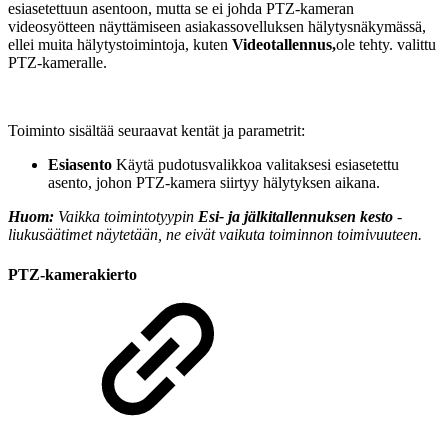
esiasetettuun asentoon, mutta se ei johda PTZ-kameran
videosyötteen näyttämiseen asiakassovelluksen hälytysnäkymässä,
ellei muita hälytystoimintoja, kuten
Videotallennus,
ole tehty. valittu
PTZ-kameralle.
Toiminto sisältää seuraavat kentät ja parametrit:
Esiasento
Käytä pudotusvalikkoa valitaksesi esiasetettu
asento, johon PTZ-kamera siirtyy hälytyksen aikana.
Huom:
Vaikka toimintotyypin
Esi- ja jälkitallennuksen kesto
-
liukusäätimet näytetään, ne eivät vaikuta toiminnon toimivuuteen.
PTZ-kamerakierto