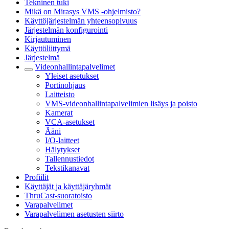
Tekninen tuki
Mikä on Mirasys VMS -ohjelmisto?
Käyttöjärjestelmän yhteensopivuus
Järjestelmän konfigurointi
Kirjautuminen
Käyttöliittymä
Järjestelmä
Videonhallintapalvelimet
Yleiset asetukset
Portinohjaus
Laitteisto
VMS-videonhallintapalvelimien lisäys ja poisto
Kamerat
VCA-asetukset
Ääni
I/O-laitteet
Hälytykset
Tallennustiedot
Tekstikanavat
Profiilit
Käyttäjät ja käyttäjäryhmät
ThruCast-suoratoisto
Varapalvelimet
Varapalvelimen asetusten siirto