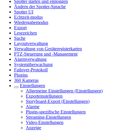
Spotter starten und einloggen
Ändern der Spotter-Sprache
Spotter UI
Echtzeit-modus
Wiedergabemodus
Export
Lesezeichen
Suche
Layoutverwaltung
Verwaltung von Geräteregisterkarten
PTZ-Steuerung und -Management
Alarmverwaltung
Systemüberwachung
Failover-Protokoll
Plugins
360 Kameras
Einstellungen
Allgemeine Einstellungen (Einstellungen)
Exporteinstellungen
Storyboard-Export (Einstellungen)
Alarme
Plugin-spezifische Einstellungen
Streaming-Einstellungen
Video-Einstellungen
Anzeige