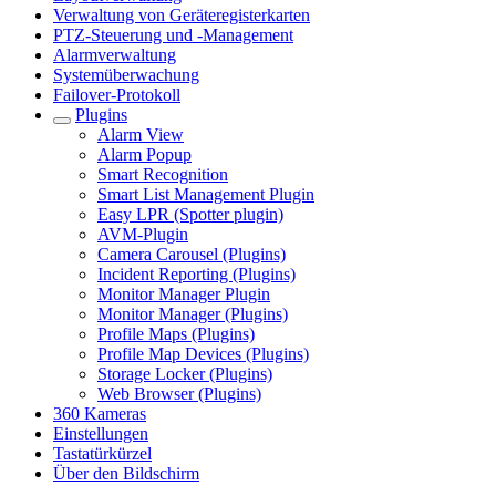
Verwaltung von Geräteregisterkarten
PTZ-Steuerung und -Management
Alarmverwaltung
Systemüberwachung
Failover-Protokoll
Plugins
Alarm View
Alarm Popup
Smart Recognition
Smart List Management Plugin
Easy LPR (Spotter plugin)
AVM-Plugin
Camera Carousel (Plugins)
Incident Reporting (Plugins)
Monitor Manager Plugin
Monitor Manager (Plugins)
Profile Maps (Plugins)
Profile Map Devices (Plugins)
Storage Locker (Plugins)
Web Browser (Plugins)
360 Kameras
Einstellungen
Tastatürkürzel
Über den Bildschirm