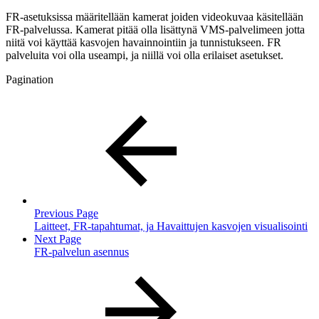
FR-asetuksissa määritellään kamerat joiden videokuvaa käsitellään
FR-palvelussa. Kamerat pitää olla lisättynä VMS-palvelimeen jotta
niitä voi käyttää kasvojen havainnointiin ja tunnistukseen. FR
palveluita voi olla useampi, ja niillä voi olla erilaiset asetukset.
Pagination
Previous Page
Laitteet, FR-tapahtumat, ja Havaittujen kasvojen visualisointi
Next Page
FR-palvelun asennus