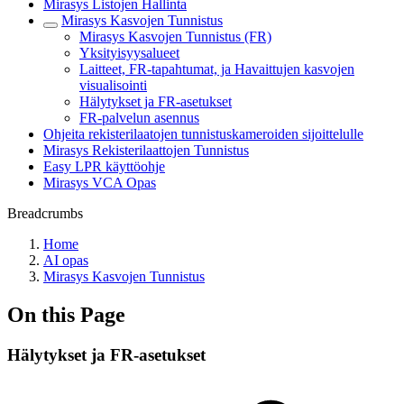
Mirasys Listojen Hallinta
Mirasys Kasvojen Tunnistus
Mirasys Kasvojen Tunnistus (FR)
Yksityisyysalueet
Laitteet, FR-tapahtumat, ja Havaittujen kasvojen
visualisointi
Hälytykset ja FR-asetukset
FR-palvelun asennus
Ohjeita rekisterilaatojen tunnistuskameroiden sijoittelulle
Mirasys Rekisterilaattojen Tunnistus
Easy LPR käyttöohje
Mirasys VCA Opas
Breadcrumbs
Home
AI opas
Mirasys Kasvojen Tunnistus
On this Page
Hälytykset ja FR-asetukset