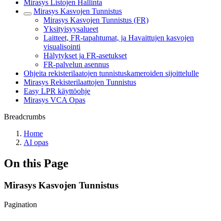
Mirasys Listojen Hallinta
Mirasys Kasvojen Tunnistus
Mirasys Kasvojen Tunnistus (FR)
Yksityisyysalueet
Laitteet, FR-tapahtumat, ja Havaittujen kasvojen
visualisointi
Hälytykset ja FR-asetukset
FR-palvelun asennus
Ohjeita rekisterilaatojen tunnistuskameroiden sijoittelulle
Mirasys Rekisterilaattojen Tunnistus
Easy LPR käyttöohje
Mirasys VCA Opas
Breadcrumbs
Home
AI opas
On this Page
Mirasys Kasvojen Tunnistus
Pagination