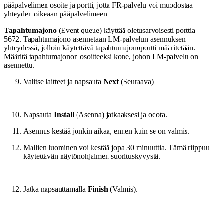
pääpalvelimen osoite ja portti, jotta FR-palvelu voi muodostaa
yhteyden oikeaan pääpalvelimeen.
Tapahtumajono
(Event queue) käyttää oletusarvoisesti porttia
5672. Tapahtumajono asennetaan LM-palvelun asennuksen
yhteydessä, jolloin käytettävä tapahtumajonoportti määritetään.
Määritä tapahtumajonon osoitteeksi kone, johon LM-palvelu on
asennettu.
Valitse laitteet ja napsauta
Next
(Seuraava)
Napsauta
Install
(Asenna) jatkaaksesi ja odota.
Asennus kestää jonkin aikaa, ennen kuin se on valmis.
Mallien luominen voi kestää jopa 30 minuuttia. Tämä riippuu
käytettävän näytönohjaimen suorituskyvystä.
Jatka napsauttamalla
Finish
(Valmis).