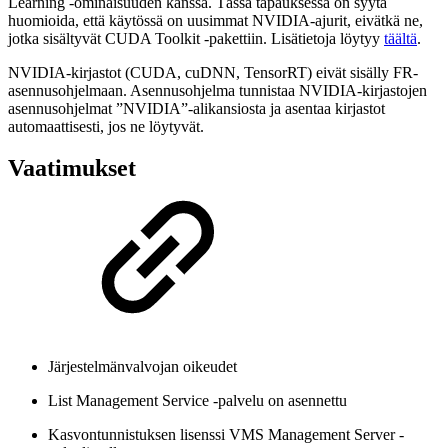
Learning -ominaisuuden kanssa. Tässä tapauksessa on syytä
huomioida, että käytössä on uusimmat NVIDIA-ajurit, eivätkä ne,
jotka sisältyvät CUDA Toolkit -pakettiin. Lisätietoja löytyy
täältä
.
NVIDIA-kirjastot (CUDA, cuDNN, TensorRT) eivät sisälly FR-
asennusohjelmaan. Asennusohjelma tunnistaa NVIDIA-kirjastojen
asennusohjelmat ”NVIDIA”-alikansiosta ja asentaa kirjastot
automaattisesti, jos ne löytyvät.
Vaatimukset
Järjestelmänvalvojan oikeudet
List Management Service -palvelu on asennettu
Kasvontunnistuksen lisenssi VMS Management Server -