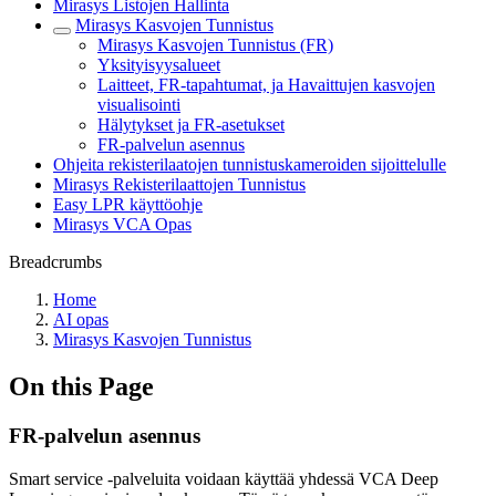
Mirasys Listojen Hallinta
Mirasys Kasvojen Tunnistus
Mirasys Kasvojen Tunnistus (FR)
Yksityisyysalueet
Laitteet, FR-tapahtumat, ja Havaittujen kasvojen
visualisointi
Hälytykset ja FR-asetukset
FR-palvelun asennus
Ohjeita rekisterilaatojen tunnistuskameroiden sijoittelulle
Mirasys Rekisterilaattojen Tunnistus
Easy LPR käyttöohje
Mirasys VCA Opas
Breadcrumbs
Home
AI opas
Mirasys Kasvojen Tunnistus
On this Page
FR-palvelun asennus
Smart service -palveluita voidaan käyttää yhdessä VCA Deep