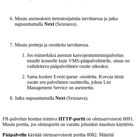
Muuta asennuksen tietostosijaintia tarvittaessa ja jatka
napsauttamalla
Next
(Seuraava).
Muuta portteja ja osoitteita tarvittaessa.
Jos esimerkiksi asennat kasvojentunnistuspalvelun
muulle koneelle kuin VMS-pääpalvelimelle, sinun on
vaihdettava pääpalvelimen osoite oikeaksi.
Sama koskee Event queue -osoitetta. Korvaa tämä
osoite sen palvelimen osoitteella, johon List
Management Service on asennettu.
Jatka napsauttamalla
Next
(Seuraava).
FR-palvelun hostina toimiva
HTTP-portti
on oletusarvoisesti 8091.
Muuta porttia, jos oletusportti on varattu johonkin muuhun käyttöön.
Pääpalvelin
käyttää oletusarvoisesti porttia 8082. Määritä