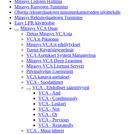
Mirasys Listojen Hallinta
Mirasys Kasvojen Tunnistus
Ohjeita rekisterilaatojen tunnistuskameroiden sijoittelulle
Mirasys Rekisterilaattojen Tunnistus
Easy LPR käyttöohje
Mirasys VCA Opas
Tietoa Mirasys VCA:sta
VCA:n Pikaopas
Mirasys VCA:n edellytykset
Tuetut Käyttöjärjestelmät
VCA Asetukset System Managerissa
Mirasys VCA Deep Learning
Mirasys VCA Lisenssi Serveri
Pilvipalvelun Lisensöinti
VCA kanava asetukset
VCA - Suodattimet
VCA - Ehdolliset sääntötyypit
VCA - And
VCA - Continuously
VCA- Laskuri
VCA - Not
VCA - Or
VCA - Previous
VCA - Repeatedly
VCA - Muut lähteet