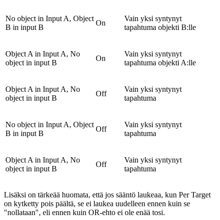
No object in Input A, Object
Vain yksi syntynyt
On
B in input B
tapahtuma objekti B:lle
Object A in Input A, No
Vain yksi syntynyt
On
object in input B
tapahtuma objekti A:lle
Object A in Input A, No
Vain yksi syntynyt
Off
object in input B
tapahtuma
No object in Input A, Object
Vain yksi syntynyt
Off
B in input B
tapahtuma
Object A in Input A, No
Vain yksi syntynyt
Off
object in input B
tapahtuma
Lisäksi on tärkeää huomata, että jos sääntö laukeaa, kun Per Target
on kytketty pois päältä, se ei laukea uudelleen ennen kuin se
"nollataan", eli ennen kuin OR-ehto ei ole enää tosi.