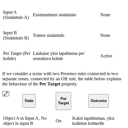
Input A
Ensimmäinen sisääntulo
None
(Sisääntulo A)
Input B
Toinen sisääntulo
None
(Sisääntulo B)
Per Target (Per
Laukaise yksi tapahtuma per
Active
kohde)
seurattava kohde
If we consider a scene with two Presence rules connected to two
separate zones, connected by an OR rule, the table below explains
the behaviour of the
Per Target
property.
Per
State
Outcome
Target
Object A in Input A, No
Kaksi tapahtumaa, yksi
On
object in input B
kullekin kohteelle