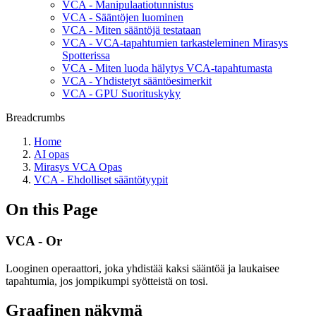
VCA - Manipulaatiotunnistus
VCA - Sääntöjen luominen
VCA - Miten sääntöjä testataan
VCA - VCA-tapahtumien tarkasteleminen Mirasys
Spotterissa
VCA - Miten luoda hälytys VCA-tapahtumasta
VCA - Yhdistetyt sääntöesimerkit
VCA - GPU Suorituskyky
Breadcrumbs
Home
AI opas
Mirasys VCA Opas
VCA - Ehdolliset sääntötyypit
On this Page
VCA - Or
Looginen operaattori, joka yhdistää kaksi sääntöä ja laukaisee
tapahtumia, jos jompikumpi syötteistä on tosi.
Graafinen näkymä