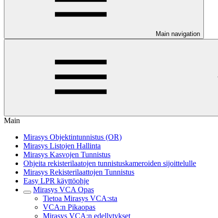
Main navigation
Main
Mirasys Objektintunnistus (OR)
Mirasys Listojen Hallinta
Mirasys Kasvojen Tunnistus
Ohjeita rekisterilaatojen tunnistuskameroiden sijoittelulle
Mirasys Rekisterilaattojen Tunnistus
Easy LPR käyttöohje
Mirasys VCA Opas
Tietoa Mirasys VCA:sta
VCA:n Pikaopas
Mirasys VCA:n edellytykset