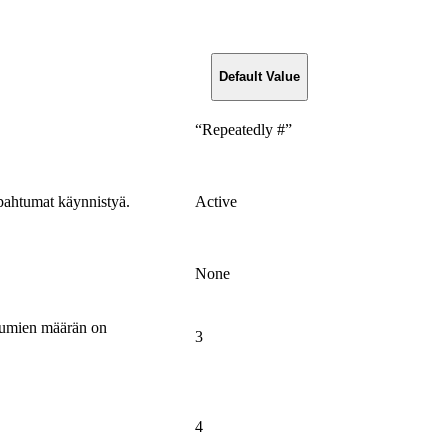
Default Value
“Repeatedly #”
pahtumat käynnistyä.
Active
None
htumien määrän on
3
4