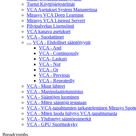
Tuetut Käyttöjärjestelmät
VCA Asetukset System Managerissa
Mirasys VCA Deep Learning
Mirasys VCA Lisenssi Serveri
Pilvipalvelun Lisensöinti
VCA kanava asetukset
VCA - Suodattimet
VCA - Ehdolliset sääntötyypit
VCA - And
VCA - Continuously
VCA- Laskuri
VCA - Not
VCA - Or
VCA - Previous
VCA - Repeatedly
VCA - Muut lähteet
VCA - Manipulaatiotunnistus
VCA - Sääntöjen luominen
VCA - Miten sääntöjä testataan
VCA - VCA-tapahtumien tarkasteleminen Mirasys Spotte
VCA - Miten luoda hälytys VCA-tapahtumasta
VCA - Yhdistetyt sääntöesimerkit
VCA - GPU Suorituskyky
Breadcrumbs