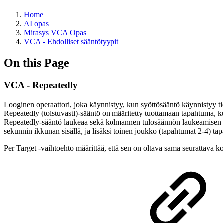
Home
AI opas
Mirasys VCA Opas
VCA - Ehdolliset sääntötyypit
On this Page
VCA - Repeatedly
Looginen operaattori, joka käynnistyy, kun syöttösääntö käynnistyy ti
Repeatedly (toistuvasti)-sääntö on määritetty tuottamaan tapahtuma, 
Repeatedly-sääntö laukeaa sekä kolmannen tulosäännön laukeamisen jäl
sekunnin ikkunan sisällä, ja lisäksi toinen joukko (tapahtumat 2-4) 
Per Target -vaihtoehto määrittää, että sen on oltava sama seurattava k