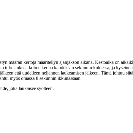
etyn määrän kertoja määritellyn ajanjakson aikana. Kestoaika on aikaik
kun tulo laukeaa kolme kertaa kahdeksan sekunnin kuluessa, ja kyseinen
keen että uudelleen neljännen laukeamisen jälkeen. Tämä johtuu siitä,
tapahtui myös omassa 8 sekunnin ikkunassaan.
ohde, joka laukaisee syötteen.