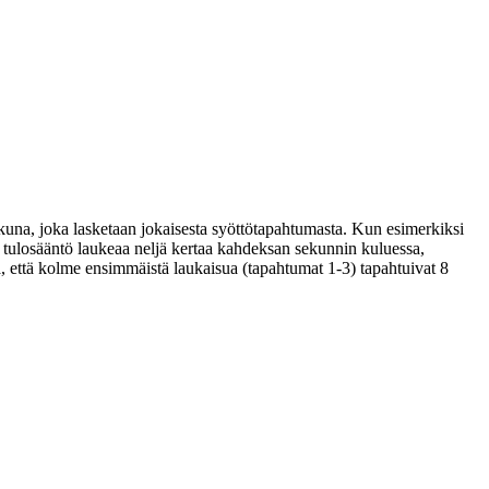
kuna, joka lasketaan jokaisesta syöttötapahtumasta. Kun esimerkiksi
 tulosääntö laukeaa neljä kertaa kahdeksan sekunnin kuluessa,
 että kolme ensimmäistä laukaisua (tapahtumat 1-3) tapahtuivat 8