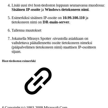
Lisää uusi rivi host-tiedoston loppuun seuraavassa muodossa:
Sisäinen IP-osoite
ja
Windows-tietokoneen nimi
.
Esimerkiksi sisäinen IP-osoite on
10.99.100.110
ja
tietokoneen nimi on
DR-main-server
.
Tallenna muutokset
Jokaisella Mirasys Spotter -sivustolla asiakkaan on
vaihdettava päätallennettu osoite tietokoneen nimeksi
(pääpalvelimen tietokoneen nimi) staattisen IP-osoitteen
sijaan.
Host-tiedoston esimerkki
# Copyright (c) 1993-2009 Microsoft Corp.