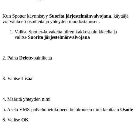
Kun Spotter käynnistyy
Suorita järjestelmänvalvojana
, käyttäjä
voi valita eri osoitteita ja yhteyden muodostamisen.
Valitse Spotter-kuvaketta hiiren kakkospainikkeella ja
valitse
Suorita järjestelmänvalvojana
2. Paina
Delete
-painiketta
3. Valitse
Lisää
4. Määritä yhteyden nimi
5. Aseta VMS-palvelintietokoneen tietokoneen nimi kenttään
Osoite
6. Valitse
OK