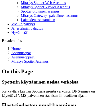
Mirasys Spotter Web Asennus
Mirasys Spotter Viewer Asennus
Spotter-pluginien asennus
Mirasys Gateway -palvelimen asennus
Laitteiden asentaminen
VMS:n päivitys
Järjestelmän palautus
Hyvä tietää
Breadcrumbs
Home
Asennusopas
Asennusoppaat
Mirasys Spotter Asennus
On this Page
Spotterin käyttäminen useista verkoista
Jos käyttäjä käyttää Spotteria useista verkoista, DNS-nimeä on
käytettävä VMS-palvelimen staattisen IP-osoitteen sijaan.
Host-tiedoston muokkaaminen