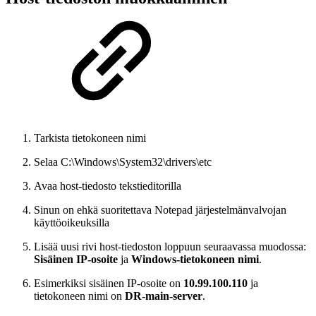
Tarkista tietokoneen nimi
Selaa C:\Windows\System32\drivers\etc
Avaa host-tiedosto tekstieditorilla
Sinun on ehkä suoritettava Notepad järjestelmänvalvojan
käyttöoikeuksilla
Lisää uusi rivi host-tiedoston loppuun seuraavassa muodossa:
Sisäinen IP-osoite
ja
Windows-tietokoneen nimi
.
Esimerkiksi sisäinen IP-osoite on
10.99.100.110
ja
tietokoneen nimi on
DR-main-server
.