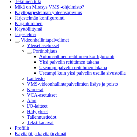
Tekninen tuki
Mikä on Mirasys VMS -ohjelmisto?
Käyttöjärjestelmän yhteensopivuus
Järjestelmän konfigurointi
Kirjautuminen
Käyttöliittymä
Järjestelmä
Videonhallintapalvelimet
Yleiset asetukset
Portinohjaus
Automaattinen reitittimen konfigurointi
Yksi palvelin reitittimen takana
Useampi palvelin reitittimen takana
Useampi kuin yksi palvelin useilla sivustoilla
Laitteisto
VMS-videonhallintapalvelimien lisäys ja poisto
Kamerat
VCA-asetukset
Ääni
I/O-laitteet
Hälytykset
Tallennustiedot
Tekstikanavat
Profiilit
Käyttäjät ja käyttäjäryhmät