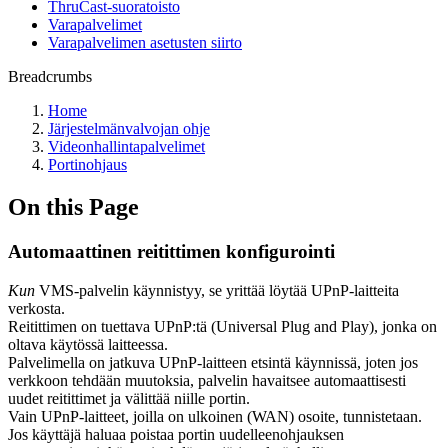
ThruCast-suoratoisto
Varapalvelimet
Varapalvelimen asetusten siirto
Breadcrumbs
Home
Järjestelmänvalvojan ohje
Videonhallintapalvelimet
Portinohjaus
On this Page
Automaattinen reitittimen konfigurointi
Kun
VMS-palvelin käynnistyy, se yrittää löytää UPnP-laitteita
verkosta.
Reitittimen on tuettava UPnP:tä (Universal Plug and Play), jonka on
oltava käytössä laitteessa.
Palvelimella on jatkuva UPnP-laitteen etsintä käynnissä, joten jos
verkkoon tehdään muutoksia, palvelin havaitsee automaattisesti
uudet reitittimet ja välittää niille portin.
Vain UPnP-laitteet, joilla on ulkoinen (WAN) osoite, tunnistetaan.
Jos käyttäjä haluaa poistaa portin uudelleenohjauksen