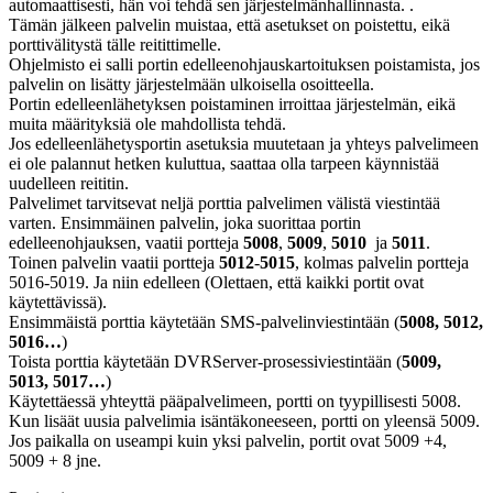
automaattisesti, hän voi tehdä sen järjestelmänhallinnasta. .
Tämän jälkeen palvelin muistaa, että asetukset on poistettu, eikä
porttivälitystä tälle reitittimelle.
Ohjelmisto ei salli portin edelleenohjauskartoituksen poistamista, jos
palvelin on lisätty järjestelmään ulkoisella osoitteella.
Portin edelleenlähetyksen poistaminen irroittaa järjestelmän, eikä
muita määrityksiä ole mahdollista tehdä.
Jos edelleenlähetysportin asetuksia muutetaan ja yhteys palvelimeen
ei ole palannut hetken kuluttua, saattaa olla tarpeen käynnistää
uudelleen reititin.
Palvelimet tarvitsevat neljä porttia palvelimen välistä viestintää
varten. Ensimmäinen palvelin, joka suorittaa portin
edelleenohjauksen, vaatii portteja
5008
,
5009
,
5010
ja
5011
.
Toinen palvelin vaatii portteja
5012
-
5015
, kolmas palvelin portteja
5016-5019. Ja niin edelleen (Olettaen, että kaikki portit ovat
käytettävissä).
Ensimmäistä porttia käytetään SMS-palvelinviestintään (
5008, 5012,
5016…
)
Toista porttia käytetään DVRServer-prosessiviestintään (
5009,
5013, 5017…
)
Käytettäessä yhteyttä pääpalvelimeen, portti on tyypillisesti 5008.
Kun lisäät uusia palvelimia isäntäkoneeseen, portti on yleensä 5009.
Jos paikalla on useampi kuin yksi palvelin, portit ovat 5009 +4,
5009 + 8 jne.