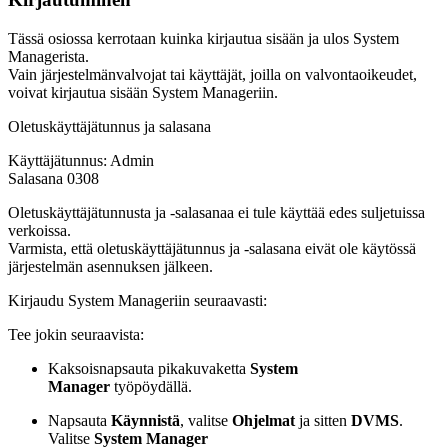
Tässä osiossa kerrotaan kuinka kirjautua sisään ja ulos System
Managerista.
Vain järjestelmänvalvojat tai käyttäjät, joilla on valvontaoikeudet,
voivat kirjautua sisään System Manageriin.
Oletuskäyttäjätunnus ja salasana
Käyttäjätunnus: Admin
Salasana 0308
Oletuskäyttäjätunnusta ja -salasanaa ei tule käyttää edes suljetuissa
verkoissa.
Varmista, että oletuskäyttäjätunnus ja -salasana eivät ole käytössä
järjestelmän asennuksen jälkeen.
Kirjaudu System Manageriin seuraavasti:
Tee jokin seuraavista:
Kaksoisnapsauta pikakuvaketta
System
Manager
työpöydällä.
Napsauta
Käynnistä
, valitse
Ohjelmat
ja sitten
DVMS
.
Valitse
System Manager