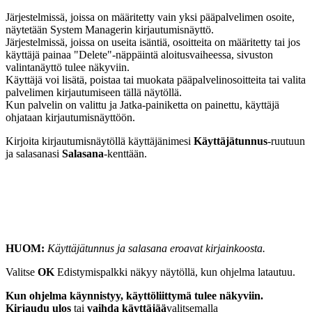
Järjestelmissä, joissa on määritetty vain yksi pääpalvelimen osoite,
näytetään System Managerin kirjautumisnäyttö.
Järjestelmissä, joissa on useita isäntiä, osoitteita on määritetty tai jos
käyttäjä painaa "Delete"-näppäintä aloitusvaiheessa, sivuston
valintanäyttö tulee näkyviin.
Käyttäjä voi lisätä, poistaa tai muokata pääpalvelinosoitteita tai valita
palvelimen kirjautumiseen tällä näytöllä.
Kun palvelin on valittu ja Jatka-painiketta on painettu, käyttäjä
ohjataan kirjautumisnäyttöön.
Kirjoita kirjautumisnäytöllä käyttäjänimesi
Käyttäjätunnus
-ruutuun
ja salasanasi
Salasana
-kenttään.
HUOM:
Käyttäjätunnus ja salasana eroavat kirjainkoosta.
Valitse
OK
Edistymispalkki näkyy näytöllä, kun ohjelma latautuu.
Kun ohjelma käynnistyy, käyttöliittymä tulee näkyviin.
Kirjaudu ulos
tai
vaihda käyttäjää
valitsemalla