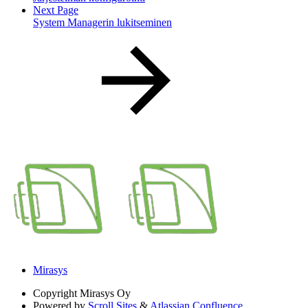
Next Page
System Managerin lukitseminen
Mirasys
Copyright
Mirasys Oy
Powered by
Scroll Sites
&
Atlassian Confluence