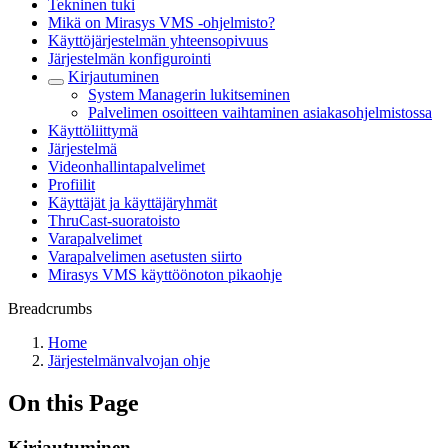
Tekninen tuki
Mikä on Mirasys VMS -ohjelmisto?
Käyttöjärjestelmän yhteensopivuus
Järjestelmän konfigurointi
Kirjautuminen
System Managerin lukitseminen
Palvelimen osoitteen vaihtaminen asiakasohjelmistossa
Käyttöliittymä
Järjestelmä
Videonhallintapalvelimet
Profiilit
Käyttäjät ja käyttäjäryhmät
ThruCast-suoratoisto
Varapalvelimet
Varapalvelimen asetusten siirto
Mirasys VMS käyttöönoton pikaohje
Breadcrumbs
Home
Järjestelmänvalvojan ohje
On this Page
Kirjautuminen