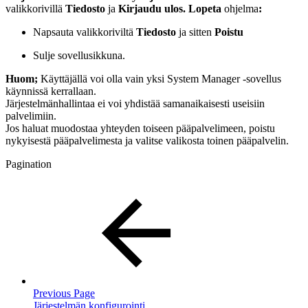
valikkorivillä
Tiedosto
ja
Kirjaudu ulos. Lopeta
ohjelma
:
Napsauta valikkoriviltä
Tiedosto
ja sitten
Poistu
Sulje sovellusikkuna.
Huom;
Käyttäjällä voi olla vain yksi System Manager -sovellus
käynnissä kerrallaan.
Järjestelmänhallintaa ei voi yhdistää samanaikaisesti useisiin
palvelimiin.
Jos haluat muodostaa yhteyden toiseen pääpalvelimeen, poistu
nykyisestä pääpalvelimesta ja valitse valikosta toinen pääpalvelin.
Pagination
Previous Page
Järjestelmän konfigurointi