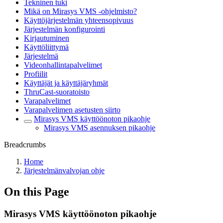
Tekninen tuki
Mikä on Mirasys VMS -ohjelmisto?
Käyttöjärjestelmän yhteensopivuus
Järjestelmän konfigurointi
Kirjautuminen
Käyttöliittymä
Järjestelmä
Videonhallintapalvelimet
Profiilit
Käyttäjät ja käyttäjäryhmät
ThruCast-suoratoisto
Varapalvelimet
Varapalvelimen asetusten siirto
Mirasys VMS käyttöönoton pikaohje
Mirasys VMS asennuksen pikaohje
Breadcrumbs
Home
Järjestelmänvalvojan ohje
On this Page
Mirasys VMS käyttöönoton pikaohje