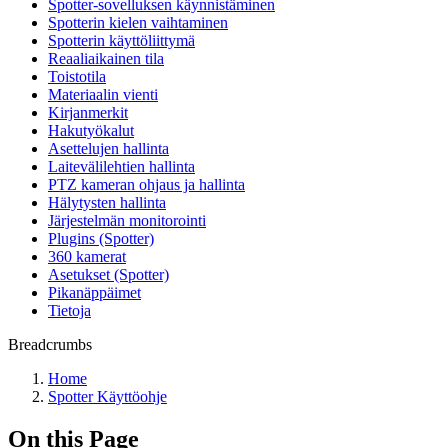
Spotter-sovelluksen käynnistäminen
Spotterin kielen vaihtaminen
Spotterin käyttöliittymä
Reaaliaikainen tila
Toistotila
Materiaalin vienti
Kirjanmerkit
Hakutyökalut
Asettelujen hallinta
Laitevälilehtien hallinta
PTZ kameran ohjaus ja hallinta
Hälytysten hallinta
Järjestelmän monitorointi
Plugins (Spotter)
360 kamerat
Asetukset (Spotter)
Pikanäppäimet
Tietoja
Breadcrumbs
Home
Spotter Käyttöohje
On this Page