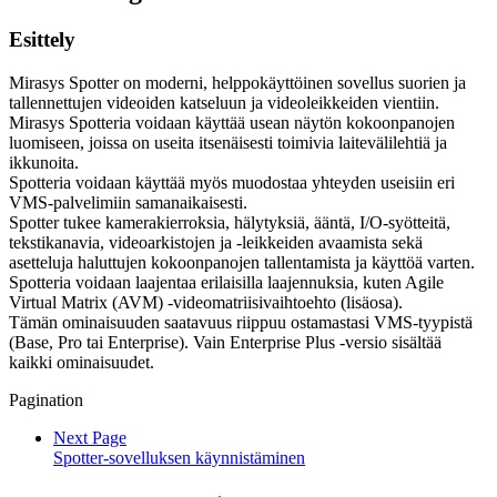
Esittely
Mirasys Spotter on moderni, helppokäyttöinen sovellus suorien ja
tallennettujen videoiden katseluun ja videoleikkeiden vientiin.
Mirasys Spotteria voidaan käyttää usean näytön kokoonpanojen
luomiseen, joissa on useita itsenäisesti toimivia laitevälilehtiä ja
ikkunoita.
Spotteria voidaan käyttää myös muodostaa yhteyden useisiin eri
VMS-palvelimiin samanaikaisesti.
Spotter tukee kamerakierroksia, hälytyksiä, ääntä, I/O-syötteitä,
tekstikanavia, videoarkistojen ja -leikkeiden avaamista sekä
asetteluja haluttujen kokoonpanojen tallentamista ja käyttöä varten.
Spotteria voidaan laajentaa erilaisilla laajennuksia, kuten Agile
Virtual Matrix (AVM) -videomatriisivaihtoehto (lisäosa).
Tämän ominaisuuden saatavuus riippuu ostamastasi VMS-tyypistä
(Base, Pro tai Enterprise). Vain Enterprise Plus -versio sisältää
kaikki ominaisuudet.
Pagination
Next Page
Spotter-sovelluksen käynnistäminen