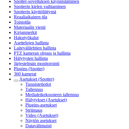
Spotter-sovelluksen käynnistäminen
Spotterin kielen vaihtaminen
Spotterin käyttöliittymä
Reaaliaikainen tila
Toistotila
Materiaalin vienti
Kirjanmerkit
Hakutyökalut
Asettelujen hallinta
Laitevälilehtien hallinta
PTZ kameran ohjaus ja hallinta
Hälytysten hallinta
Järjestelmän monitorointi
Plugins (Spotter)
360 kamerat
Asetukset (Spotter)
Tunnistetiedot
Tallennus
Medialeikekoosteen tallennus
Hälytykset (Asetukset)
Plugins-asetukset
Striimaus
Video (Asetukset)
Näytön asetukset
Datavälimuisti