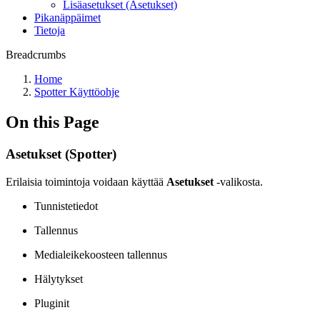
Lisäasetukset (Asetukset)
Pikanäppäimet
Tietoja
Breadcrumbs
Home
Spotter Käyttöohje
On this Page
Asetukset (Spotter)
Erilaisia toimintoja voidaan käyttää
Asetukset
-valikosta.
Tunnistetiedot
Tallennus
Medialeikekoosteen tallennus
Hälytykset
Pluginit