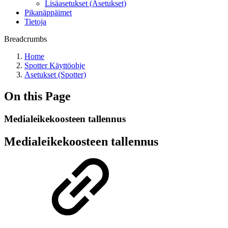
Lisäasetukset (Asetukset)
Pikanäppäimet
Tietoja
Breadcrumbs
Home
Spotter Käyttöohje
Asetukset (Spotter)
On this Page
Medialeikekoosteen tallennus
Medialeikekoosteen tallennus