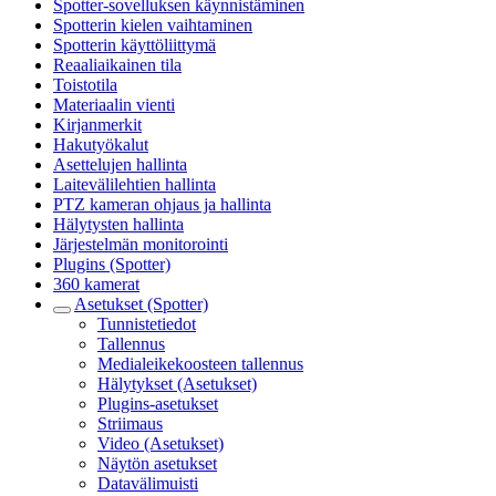
Spotter-sovelluksen käynnistäminen
Spotterin kielen vaihtaminen
Spotterin käyttöliittymä
Reaaliaikainen tila
Toistotila
Materiaalin vienti
Kirjanmerkit
Hakutyökalut
Asettelujen hallinta
Laitevälilehtien hallinta
PTZ kameran ohjaus ja hallinta
Hälytysten hallinta
Järjestelmän monitorointi
Plugins (Spotter)
360 kamerat
Asetukset (Spotter)
Tunnistetiedot
Tallennus
Medialeikekoosteen tallennus
Hälytykset (Asetukset)
Plugins-asetukset
Striimaus
Video (Asetukset)
Näytön asetukset
Datavälimuisti