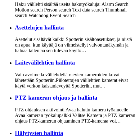
Haku-välilehti sisältää useita hakutyökaluja: Alarm Search
Motion search Person search Text data search Thumbnail
search Watchdog Event Search
Asettelujen hallinta
Asettelut sisältävät kaikki Spotterin sisältöasetukset, ja niistä
on apua, kun käyttäjä on viimeistellyt valvontanäkymän ja
haluaa tallentaa sen tulevaa käyttö…
Laitevälilehtien hallinta
Vain avoimella välilehdellä olevien kameroiden kuvat
lähetetään Spotteriin.Piilotettujen välilehtien kamerat eivät
käytä verkon kaistanleveyttä Spotteriin, mut…
PTZ kameran ohjaus ja hallinta
PTZ ohjauksen aktivointi Avaa haluttu kamera työalueelle
Avaa kameran työkalupalkki Valitse Kamera ja PTZ-kameran
ohjaus PTZ-kameran ohjaaminen PTZ-kameraa voi…
Hälytysten hallinta