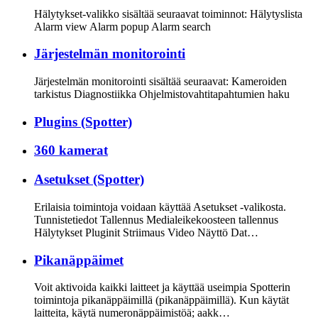
Hälytykset-valikko sisältää seuraavat toiminnot: Hälytyslista
Alarm view Alarm popup Alarm search
Järjestelmän monitorointi
Järjestelmän monitorointi sisältää seuraavat: Kameroiden
tarkistus Diagnostiikka Ohjelmistovahtitapahtumien haku
Plugins (Spotter)
360 kamerat
Asetukset (Spotter)
Erilaisia toimintoja voidaan käyttää Asetukset -valikosta.
Tunnistetiedot Tallennus Medialeikekoosteen tallennus
Hälytykset Pluginit Striimaus Video Näyttö Dat…
Pikanäppäimet
Voit aktivoida kaikki laitteet ja käyttää useimpia Spotterin
toimintoja pikanäppäimillä (pikanäppäimillä). Kun käytät
laitteita, käytä numeronäppäimistöä; aakk…