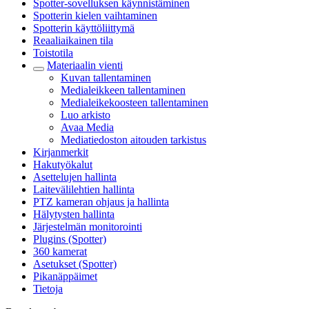
Spotter-sovelluksen käynnistäminen
Spotterin kielen vaihtaminen
Spotterin käyttöliittymä
Reaaliaikainen tila
Toistotila
Materiaalin vienti
Kuvan tallentaminen
Medialeikkeen tallentaminen
Medialeikekoosteen tallentaminen
Luo arkisto
Avaa Media
Mediatiedoston aitouden tarkistus
Kirjanmerkit
Hakutyökalut
Asettelujen hallinta
Laitevälilehtien hallinta
PTZ kameran ohjaus ja hallinta
Hälytysten hallinta
Järjestelmän monitorointi
Plugins (Spotter)
360 kamerat
Asetukset (Spotter)
Pikanäppäimet
Tietoja