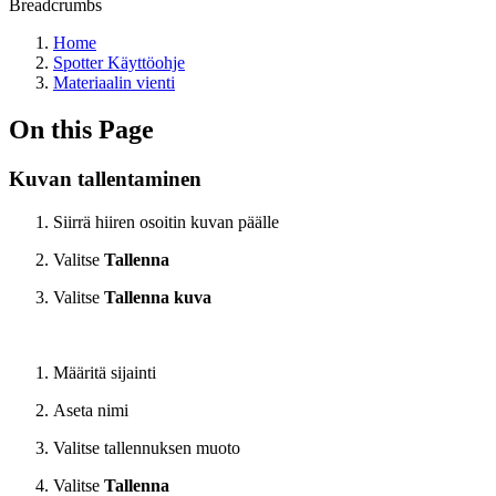
Breadcrumbs
Home
Spotter Käyttöohje
Materiaalin vienti
On this Page
Kuvan tallentaminen
Siirrä hiiren osoitin kuvan päälle
Valitse
Tallenna
Valitse
Tallenna kuva
Määritä sijainti
Aseta nimi
Valitse tallennuksen muoto
Valitse
Tallenna