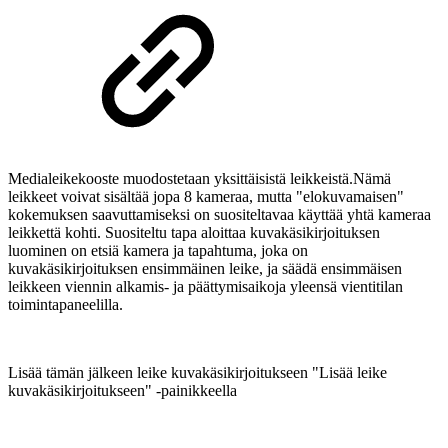
Medialeikekooste muodostetaan yksittäisistä leikkeistä.Nämä
leikkeet voivat sisältää jopa 8 kameraa, mutta "elokuvamaisen"
kokemuksen saavuttamiseksi on suositeltavaa käyttää yhtä kameraa
leikkettä kohti. Suositeltu tapa aloittaa kuvakäsikirjoituksen
luominen on etsiä kamera ja tapahtuma, joka on
kuvakäsikirjoituksen ensimmäinen leike, ja säädä ensimmäisen
leikkeen viennin alkamis- ja päättymisaikoja yleensä vientitilan
toimintapaneelilla.
Lisää tämän jälkeen leike kuvakäsikirjoitukseen "Lisää leike
kuvakäsikirjoitukseen" -painikkeella