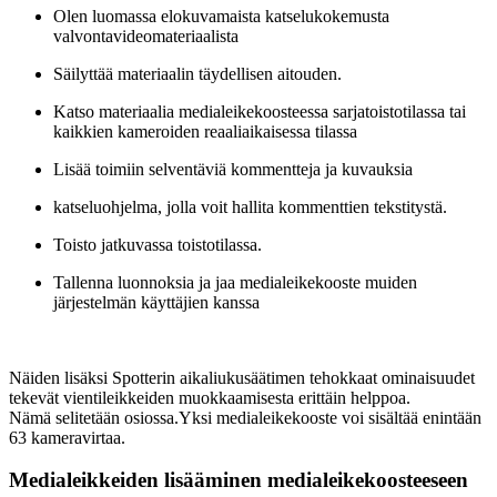
Olen luomassa elokuvamaista katselukokemusta
valvontavideomateriaalista
Säilyttää materiaalin täydellisen aitouden.
Katso materiaalia medialeikekoosteessa sarjatoistotilassa tai
kaikkien kameroiden reaaliaikaisessa tilassa
Lisää toimiin selventäviä kommentteja ja kuvauksia
katseluohjelma, jolla voit hallita kommenttien tekstitystä.
Toisto jatkuvassa toistotilassa.
Tallenna luonnoksia ja jaa medialeikekooste muiden
järjestelmän käyttäjien kanssa
Näiden lisäksi Spotterin aikaliukusäätimen tehokkaat ominaisuudet
tekevät vientileikkeiden muokkaamisesta erittäin helppoa.
Nämä selitetään osiossa.Yksi medialeikekooste voi sisältää enintään
63 kameravirtaa.
Medialeikkeiden lisääminen medialeikekoosteeseen