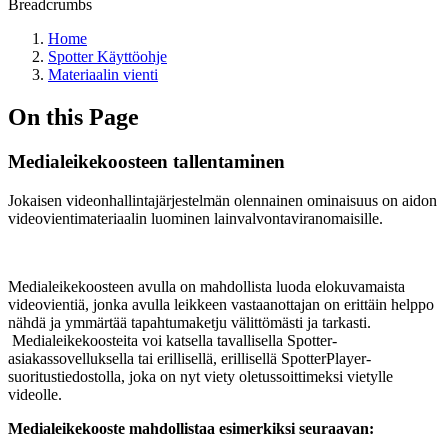
Breadcrumbs
Home
Spotter Käyttöohje
Materiaalin vienti
On this Page
Medialeikekoosteen tallentaminen
Jokaisen videonhallintajärjestelmän olennainen ominaisuus on aidon
videovientimateriaalin luominen lainvalvontaviranomaisille.
Medialeikekoosteen avulla on mahdollista luoda elokuvamaista
videovientiä, jonka avulla leikkeen vastaanottajan on erittäin helppo
nähdä ja ymmärtää tapahtumaketju välittömästi ja tarkasti.
Medialeikekoosteita voi katsella tavallisella Spotter-
asiakassovelluksella tai erillisellä, erillisellä SpotterPlayer-
suoritustiedostolla, joka on nyt viety oletussoittimeksi vietylle
videolle.
Medialeikekooste mahdollistaa esimerkiksi seuraavan: