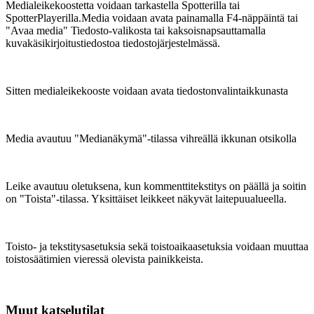
Medialeikekoostetta voidaan tarkastella Spotterilla tai
SpotterPlayerilla.Media voidaan avata painamalla F4-näppäintä tai
"Avaa media" Tiedosto-valikosta tai kaksoisnapsauttamalla
kuvakäsikirjoitustiedostoa tiedostojärjestelmässä.
Sitten medialeikekooste voidaan avata tiedostonvalintaikkunasta
Media avautuu "Medianäkymä"-tilassa vihreällä ikkunan otsikolla
Leike avautuu oletuksena, kun kommenttitekstitys on päällä ja soitin
on "Toista"-tilassa. Yksittäiset leikkeet näkyvät laitepuualueella.
Toisto- ja tekstitysasetuksia sekä toistoaikaasetuksia voidaan muuttaa
toistosäätimien vieressä olevista painikkeista.
Muut katselutilat