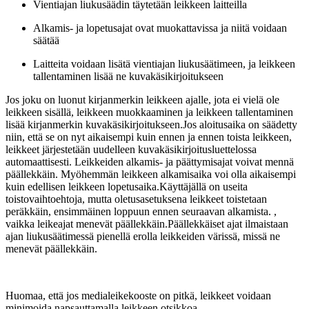
Vientiajan liukusäädin täytetään leikkeen laitteilla
Alkamis- ja lopetusajat ovat muokattavissa ja niitä voidaan
säätää
Laitteita voidaan lisätä vientiajan liukusäätimeen, ja leikkeen
tallentaminen lisää ne kuvakäsikirjoitukseen
Jos joku on luonut kirjanmerkin leikkeen ajalle, jota ei vielä ole
leikkeen sisällä, leikkeen muokkaaminen ja leikkeen tallentaminen
lisää kirjanmerkin kuvakäsikirjoitukseen.Jos aloitusaika on säädetty
niin, että se on nyt aikaisempi kuin ennen ja ennen toista leikkeen,
leikkeet järjestetään uudelleen kuvakäsikirjoitusluettelossa
automaattisesti. Leikkeiden alkamis- ja päättymisajat voivat mennä
päällekkäin. Myöhemmän leikkeen alkamisaika voi olla aikaisempi
kuin edellisen leikkeen lopetusaika.Käyttäjällä on useita
toistovaihtoehtoja, mutta oletusasetuksena leikkeet toistetaan
peräkkäin, ensimmäinen loppuun ennen seuraavan alkamista. ,
vaikka leikeajat menevät päällekkäin.Päällekkäiset ajat ilmaistaan
ajan liukusäätimessä pienellä erolla leikkeiden värissä, missä ne
menevät päällekkäin.
Huomaa, että jos medialeikekooste on pitkä, leikkeet voidaan
minimoida napsauttamalla leikkeen otsikkoa