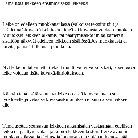
Tämä lisää leikkeen ensimmäiseksi leikeeksi
Leike on edelleen muokkaustilassa (valkoiset tekstiruudut ja
"Tallenna"-kuvake).Leikkeen nimeä tai kuvausta voidaan muokata.
Muutokset leikkeen alkamis- tai päättymisaikoihin tai kameran
sisältöön näkyvät edelleen leikkeen sisällössä.Jos muokkausta ei
tarvita, paina "Tallenna"-painiketta.
Nyt leike on tallennettu (tekstit muuttuvat ei-valkoisiksi), ja seuraava
leike voidaan lisätä kuvakäsikirjoitukseen.
Kätevin tapa lisätä seuraava leike on etsiä kamera, avata se
työalueelle ja vetää se kuvakäsikirjoituksen ensimmäisen leikkeen
alle.
Tämä asettaa seuraavan leikkeen alkamisajan vastaamaan edellisen
leikkeen päättymisaikaa ja kopioi leikkeen keston. Leike avautuu
muokkaustilassa, ja aloitus- ja lopetusaikoja voidaan hienosäätää.