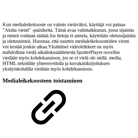
Kun medialeikekooste on valmis vietäväksi, käyttäjä voi painaa
"Aloita vienti" -painiketta. Tämä avaa valintaikkunan, jossa sijaintia
ja nimeä voidaan säätää.Jos tietoja ei anneta, käytetään oletussijaintia
ja oletusnimeä. Huomaa, että suurten medialeikekoosteiden vienti
voi kestää jonkin aikaa.Yksittäiset videoleikkeet on myös
mahdollista viedä aikaliukusäätimestä.SpotterPlayer-sovellus
viedään myös kohdekansioon, jos se ei vielä ole siellä. media,
HTML-tekstiliite yhteenvedolla ja kuvakäsikirjoituksen
yksityiskohdilla viedään myös kohdekansioon.
Medialeikekoosteen toistaminen