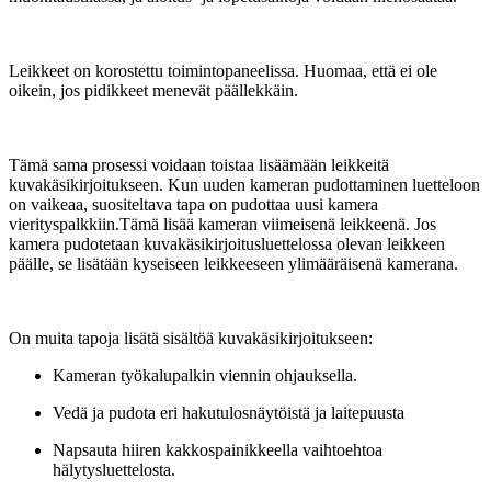
Leikkeet on korostettu toimintopaneelissa. Huomaa, että ei ole
oikein, jos pidikkeet menevät päällekkäin.
Tämä sama prosessi voidaan toistaa lisäämään leikkeitä
kuvakäsikirjoitukseen. Kun uuden kameran pudottaminen luetteloon
on vaikeaa, suositeltava tapa on pudottaa uusi kamera
vierityspalkkiin.Tämä lisää kameran viimeisenä leikkeenä. Jos
kamera pudotetaan kuvakäsikirjoitusluettelossa olevan leikkeen
päälle, se lisätään kyseiseen leikkeeseen ylimääräisenä kamerana.
On muita tapoja lisätä sisältöä kuvakäsikirjoitukseen:
Kameran työkalupalkin viennin ohjauksella.
Vedä ja pudota eri hakutulosnäytöistä ja laitepuusta
Napsauta hiiren kakkospainikkeella vaihtoehtoa
hälytysluettelosta.