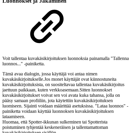
Luonnokset ja Jakaminen
Voit tallentaa kuvakäsikirjoituksen luonnoksia painamalla "Tallenna
luonnos..." -painiketta.
Tämä avaa dialogin, jossa käyttäjä voi antaa nimen
kuvakäsikirjoitukselle.Jos monet käyttäjät ovat kiinnostuneita
kuvakäsikirjoituksista, on suositeltavaa tallentaa kuvakäsikirjoitus
jaettuun paikkaan, kuten verkkoasemaan.Sitten luonnokset
kuvakäsikirjoitukset voivat sen voi avata kuka tahansa, jolla on
pääsy samaan profiiliin, jota käytettiin kuvakäsikirjoituksen
luomiseen. Sijainti voidaan määrittää asetuksissa. "Lataa luonnos" -
painiketta voidaan käyttää luonnoksen kuvakäsikirjoituksen
lataamiseen.
Huomaa, että Spotter-ikkunan sulkeminen tai Spotterista
poistuminen tyhjentää keskeneräisen ja tallentamattoman
kuvakäsikirjoituksen sisällön.