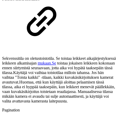
Sekvenssitila on oletustoistotila. Se toistaa leikkeet aikajärjestyksessä
leikkeen alkamisajan
mukaan.Se
toistaa jokaisen leikkeen kokonaan
ennen siirtymistä seuraavaan, jotta aika voi hypätä taaksepäin tässä
tilassa.Käyttäjä voi vaihtaa toistotilaa milloin tahansa. Jos hän
vaihtaa "Toista kaikki" -tilaan, kaikki kuvakäsikirjoituksen kamerat
avautuvat.Huomaa, että kun käyttäjä aloittaa pelaamisen tässä
tilassa, aika ei hyppää taaksepäin, kun leikkeet menevät päällekkäin,
vaan kuvakäsikirjoitus toistetaan reaaliajassa. Manuaalisessa tilassa
mikään kamera ei avaudu tai sulje automaattisesti, ja käyttäjä voi
valita avattavasta kamerasta laitepuusta.
Pagination