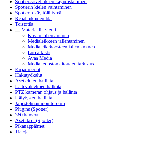
Spotter-sovelluksen käynnistäminen
Spotterin kielen vaihtaminen
Spotterin käyttöliittymä
Reaaliaikainen tila
Toistotila
Materiaalin vienti
Kuvan tallentaminen
Medialeikkeen tallentaminen
Medialeikekoosteen tallentaminen
Luo arkisto
Avaa Media
Mediatiedoston aitouden tarkistus
Kirjanmerkit
Hakutyökalut
Asettelujen hallinta
Laitevälilehtien hallinta
PTZ kameran ohjaus ja hallinta
Hälytysten hallinta
Järjestelmän monitorointi
Plugins (Spotter)
360 kamerat
Asetukset (Spotter)
Pikanäppäimet
Tietoja