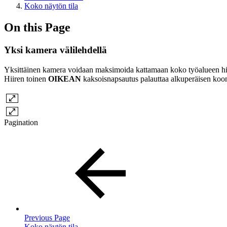
Koko näytön tila
On this Page
Yksi kamera välilehdellä
Yksittäinen kamera voidaan maksimoida kattamaan koko työalueen h
Hiiren toinen
OIKEAN
kaksoisnapsautus palauttaa alkuperäisen koo
Pagination
Previous Page
Koko näytön tila