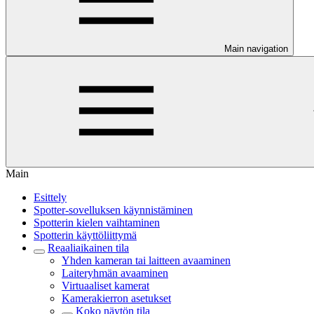
Main navigation
Main
Esittely
Spotter-sovelluksen käynnistäminen
Spotterin kielen vaihtaminen
Spotterin käyttöliittymä
Reaaliaikainen tila
Yhden kameran tai laitteen avaaminen
Laiteryhmän avaaminen
Virtuaaliset kamerat
Kamerakierron asetukset
Koko näytön tila