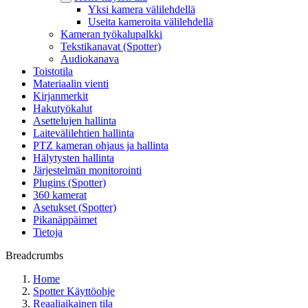
Yksi kamera välilehdellä
Useita kameroita välilehdellä
Kameran työkalupalkki
Tekstikanavat (Spotter)
Audiokanava
Toistotila
Materiaalin vienti
Kirjanmerkit
Hakutyökalut
Asettelujen hallinta
Laitevälilehtien hallinta
PTZ kameran ohjaus ja hallinta
Hälytysten hallinta
Järjestelmän monitorointi
Plugins (Spotter)
360 kamerat
Asetukset (Spotter)
Pikanäppäimet
Tietoja
Breadcrumbs
Home
Spotter Käyttöohje
Reaaliaikainen tila