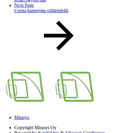
Next Page
Useita kameroita välilehdellä
Mirasys
Copyright
Mirasys Oy
Powered by
Scroll Sites
&
Atlassian Confluence