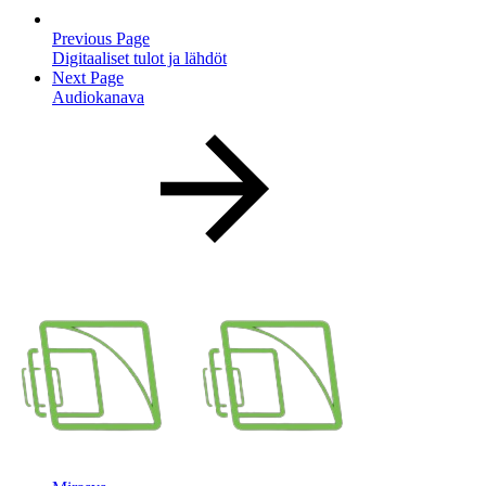
Previous Page
Digitaaliset tulot ja lähdöt
Next Page
Audiokanava