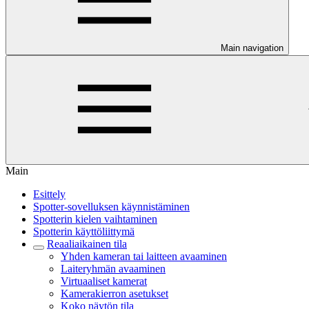
Main navigation
Main
Esittely
Spotter-sovelluksen käynnistäminen
Spotterin kielen vaihtaminen
Spotterin käyttöliittymä
Reaaliaikainen tila
Yhden kameran tai laitteen avaaminen
Laiteryhmän avaaminen
Virtuaaliset kamerat
Kamerakierron asetukset
Koko näytön tila