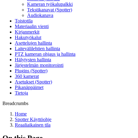
Kameran työkalupalkki
Tekstikanavat (Spotter)
Audiokanava
Toistotila
Materiaalin vienti
Kirjanmerkit
Hakutyökalut
Asettelujen hallinta
Laitevälilehtien hallinta
PTZ kameran ohjaus ja hallinta
Hälytysten hallinta
Järjestelmän monitorointi
Plugins (Spotter)
360 kamerat
Asetukset (Spotter)
Pikanäppäimet
Tietoja
Breadcrumbs
Home
Spotter Käyttöohje
Reaaliaikainen tila
On this Page