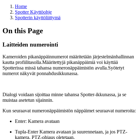
Home
Spotter Käyttöohje
Spotterin käyttöliittymä
On this Page
Laitteiden numerointi
Kameroiden pikanäppäinnumerot määritetään järjestelmänhallinnan
kautta profiilitasolla.Määritettyjä pikanäppäimiä voi käyttää
Spotterissa missä tahansa numeronäppäimistön avulla.Syötetyt
numerot näkyvät ponnahdusikkunassa.
Dialogi voidaan sijoittaa minne tahansa Spotter-ikkunassa, ja se
muistaa asetetun sijainnin.
Kun seuraavat numeronäppäimistön näppäimet seuraavat numeroita:
Enter: Kamera avataan
Tupla-Enter Kamera avataan ja suurennetaan, ja jos PTZ-
kamera, PTZ-ohjaus oletetaan.