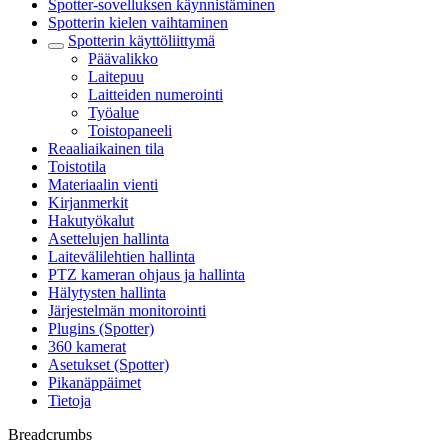
Spotter-sovelluksen käynnistäminen
Spotterin kielen vaihtaminen
Spotterin käyttöliittymä
Päävalikko
Laitepuu
Laitteiden numerointi
Työalue
Toistopaneeli
Reaaliaikainen tila
Toistotila
Materiaalin vienti
Kirjanmerkit
Hakutyökalut
Asettelujen hallinta
Laitevälilehtien hallinta
PTZ kameran ohjaus ja hallinta
Hälytysten hallinta
Järjestelmän monitorointi
Plugins (Spotter)
360 kamerat
Asetukset (Spotter)
Pikanäppäimet
Tietoja
Breadcrumbs