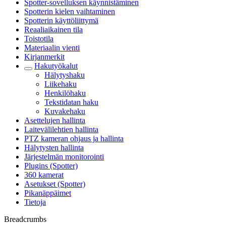
Spotter-sovelluksen käynnistäminen
Spotterin kielen vaihtaminen
Spotterin käyttöliittymä
Reaaliaikainen tila
Toistotila
Materiaalin vienti
Kirjanmerkit
Hakutyökalut
Hälytyshaku
Liikehaku
Henkilöhaku
Tekstidatan haku
Kuvakehaku
Asettelujen hallinta
Laitevälilehtien hallinta
PTZ kameran ohjaus ja hallinta
Hälytysten hallinta
Järjestelmän monitorointi
Plugins (Spotter)
360 kamerat
Asetukset (Spotter)
Pikanäppäimet
Tietoja
Breadcrumbs