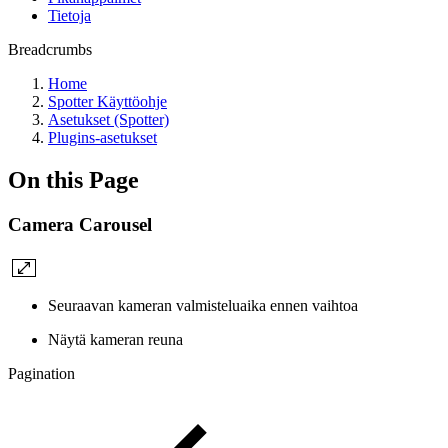
Tietoja
Breadcrumbs
Home
Spotter Käyttöohje
Asetukset (Spotter)
Plugins-asetukset
On this Page
Camera Carousel
Seuraavan kameran valmisteluaika ennen vaihtoa
Näytä kameran reuna
Pagination