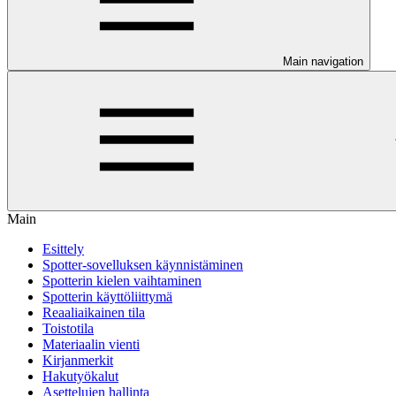
Main navigation
Main
Esittely
Spotter-sovelluksen käynnistäminen
Spotterin kielen vaihtaminen
Spotterin käyttöliittymä
Reaaliaikainen tila
Toistotila
Materiaalin vienti
Kirjanmerkit
Hakutyökalut
Asettelujen hallinta