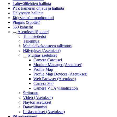
Laitevälilehtien hallinta
PTZ kameran ohjaus ja hallinta
Hälytysten hallinta
Järjestelmän monitorointi
Plugins (Spotter)
360 kamerat
Asetukset (Spotter)
Tunnistetiedot
Tallennus
Medialeikekoosteen tallennus
Hälytykset (Asetukset)
Plugins-asetukset
Camera Carousel
Monitor Manager (Asetukset)
Profile Map
Profile Map Devices (Asetukset)
Web Browser (Asetukset)
Camera 360
Camera VCA visualization
Striimaus
Video (Asetukset)
Näytön asetukset
Datavälimuisti
Lisäasetukset (Asetukset)
Pikanäppäimet