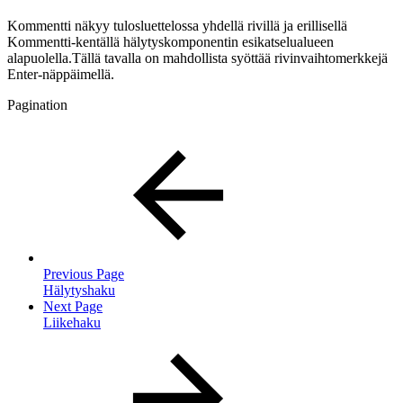
Kommentti näkyy tulosluettelossa yhdellä rivillä ja erillisellä
Kommentti-kentällä hälytyskomponentin esikatselualueen
alapuolella.Tällä tavalla on mahdollista syöttää rivinvaihtomerkkejä
Enter-näppäimellä.
Pagination
Previous Page
Hälytyshaku
Next Page
Liikehaku