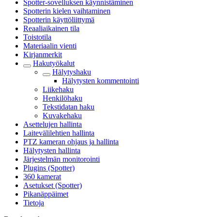
Spotter-sovelluksen käynnistäminen
Spotterin kielen vaihtaminen
Spotterin käyttöliittymä
Reaaliaikainen tila
Toistotila
Materiaalin vienti
Kirjanmerkit
Hakutyökalut
Hälytyshaku
Hälytysten kommentointi
Liikehaku
Henkilöhaku
Tekstidatan haku
Kuvakehaku
Asettelujen hallinta
Laitevälilehtien hallinta
PTZ kameran ohjaus ja hallinta
Hälytysten hallinta
Järjestelmän monitorointi
Plugins (Spotter)
360 kamerat
Asetukset (Spotter)
Pikanäppäimet
Tietoja