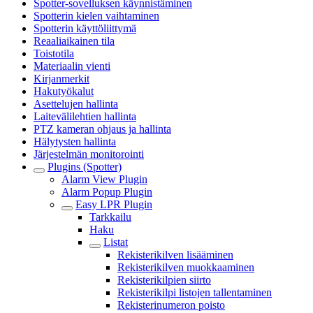
Spotter-sovelluksen käynnistäminen
Spotterin kielen vaihtaminen
Spotterin käyttöliittymä
Reaaliaikainen tila
Toistotila
Materiaalin vienti
Kirjanmerkit
Hakutyökalut
Asettelujen hallinta
Laitevälilehtien hallinta
PTZ kameran ohjaus ja hallinta
Hälytysten hallinta
Järjestelmän monitorointi
Plugins (Spotter)
Alarm View Plugin
Alarm Popup Plugin
Easy LPR Plugin
Tarkkailu
Haku
Listat
Rekisterikilven lisääminen
Rekisterikilven muokkaaminen
Rekisterikilpien siirto
Rekisterikilpi listojen tallentaminen
Rekisterinumeron poisto