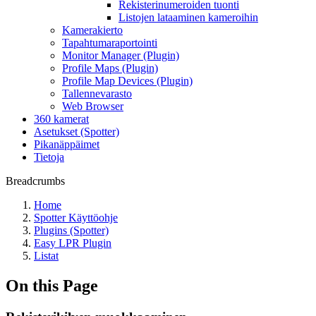
Rekisterinumeroiden tuonti
Listojen lataaminen kameroihin
Kamerakierto
Tapahtumaraportointi
Monitor Manager (Plugin)
Profile Maps (Plugin)
Profile Map Devices (Plugin)
Tallennevarasto
Web Browser
360 kamerat
Asetukset (Spotter)
Pikanäppäimet
Tietoja
Breadcrumbs
Home
Spotter Käyttöohje
Plugins (Spotter)
Easy LPR Plugin
Listat
On this Page