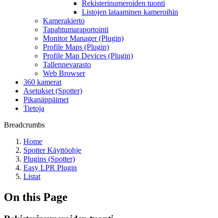
Rekisterinumeroiden tuonti
Listojen lataaminen kameroihin
Kamerakierto
Tapahtumaraportointi
Monitor Manager (Plugin)
Profile Maps (Plugin)
Profile Map Devices (Plugin)
Tallennevarasto
Web Browser
360 kamerat
Asetukset (Spotter)
Pikanäppäimet
Tietoja
Breadcrumbs
Home
Spotter Käyttöohje
Plugins (Spotter)
Easy LPR Plugin
Listat
On this Page