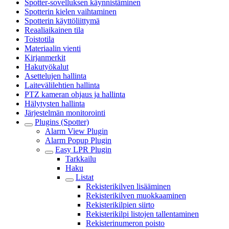
Spotter-sovelluksen käynnistäminen
Spotterin kielen vaihtaminen
Spotterin käyttöliittymä
Reaaliaikainen tila
Toistotila
Materiaalin vienti
Kirjanmerkit
Hakutyökalut
Asettelujen hallinta
Laitevälilehtien hallinta
PTZ kameran ohjaus ja hallinta
Hälytysten hallinta
Järjestelmän monitorointi
Plugins (Spotter)
Alarm View Plugin
Alarm Popup Plugin
Easy LPR Plugin
Tarkkailu
Haku
Listat
Rekisterikilven lisääminen
Rekisterikilven muokkaaminen
Rekisterikilpien siirto
Rekisterikilpi listojen tallentaminen
Rekisterinumeron poisto