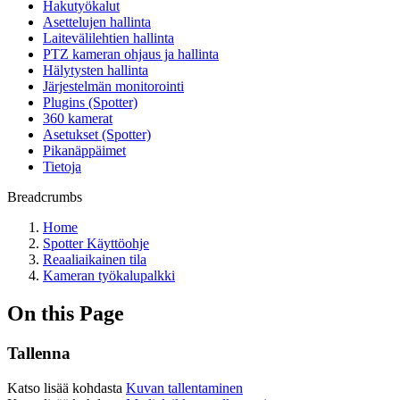
Hakutyökalut
Asettelujen hallinta
Laitevälilehtien hallinta
PTZ kameran ohjaus ja hallinta
Hälytysten hallinta
Järjestelmän monitorointi
Plugins (Spotter)
360 kamerat
Asetukset (Spotter)
Pikanäppäimet
Tietoja
Breadcrumbs
Home
Spotter Käyttöohje
Reaaliaikainen tila
Kameran työkalupalkki
On this Page
Tallenna
Katso lisää kohdasta
Kuvan tallentaminen