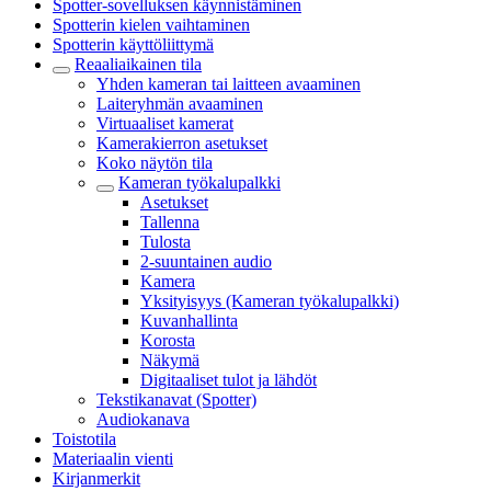
Spotter-sovelluksen käynnistäminen
Spotterin kielen vaihtaminen
Spotterin käyttöliittymä
Reaaliaikainen tila
Yhden kameran tai laitteen avaaminen
Laiteryhmän avaaminen
Virtuaaliset kamerat
Kamerakierron asetukset
Koko näytön tila
Kameran työkalupalkki
Asetukset
Tallenna
Tulosta
2-suuntainen audio
Kamera
Yksityisyys (Kameran työkalupalkki)
Kuvanhallinta
Korosta
Näkymä
Digitaaliset tulot ja lähdöt
Tekstikanavat (Spotter)
Audiokanava
Toistotila
Materiaalin vienti
Kirjanmerkit