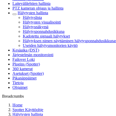
Laitevälilehtien hallinta
PTZ kameran ohjaus ja hallinta
Hälytysten hallinta
Hälytyslista
Hälytysten visualisointi
Hälytysnäkymä
Hälytysponnahdusikkuna
Kadotettu signaali hälytykset
Hälytyksen nimen näyttäminen hälytysponnahdusikkuna
Useiden hälytysmonitorien käyttö
Kesäaika (DST)
Järjestelmän monitorointi
Failover Loki
Plugins (Spotter)
360 kamerat
Asetukset (Spotter)
Pikanäppäimet
Tietoja
Ohjaimet
Breadcrumbs
Home
Spotter Käyttöohje
Hälytysten hallinta