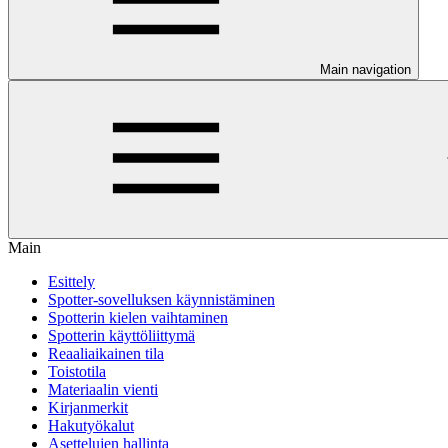
Main navigation
Main
Esittely
Spotter-sovelluksen käynnistäminen
Spotterin kielen vaihtaminen
Spotterin käyttöliittymä
Reaaliaikainen tila
Toistotila
Materiaalin vienti
Kirjanmerkit
Hakutyökalut
Asettelujen hallinta