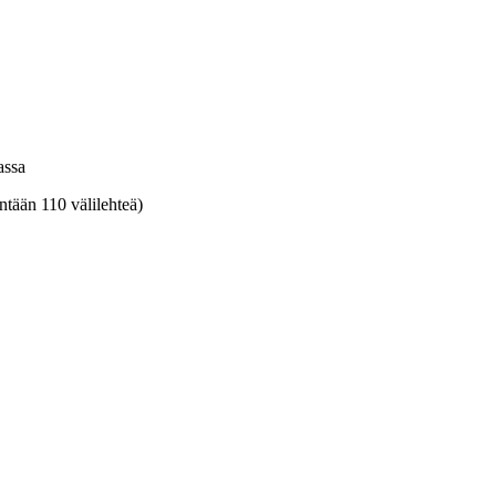
assa
ntään 110 välilehteä)