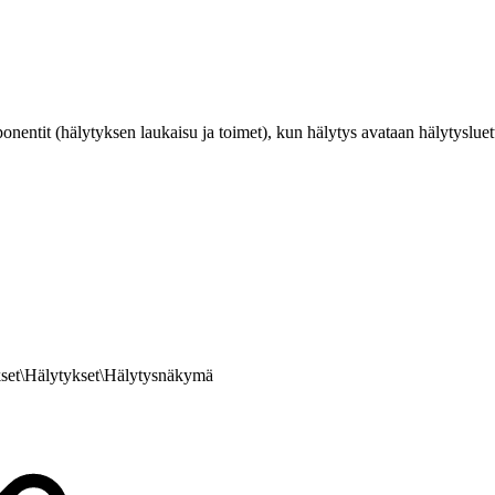
nentit (hälytyksen laukaisu ja toimet), kun hälytys avataan hälytysluett
kset\Hälytykset\Hälytysnäkymä