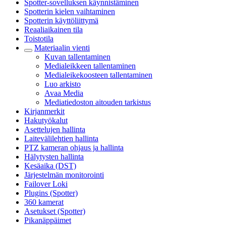
Spotter-sovelluksen käynnistäminen
Spotterin kielen vaihtaminen
Spotterin käyttöliittymä
Reaaliaikainen tila
Toistotila
Materiaalin vienti
Kuvan tallentaminen
Medialeikkeen tallentaminen
Medialeikekoosteen tallentaminen
Luo arkisto
Avaa Media
Mediatiedoston aitouden tarkistus
Kirjanmerkit
Hakutyökalut
Asettelujen hallinta
Laitevälilehtien hallinta
PTZ kameran ohjaus ja hallinta
Hälytysten hallinta
Kesäaika (DST)
Järjestelmän monitorointi
Failover Loki
Plugins (Spotter)
360 kamerat
Asetukset (Spotter)
Pikanäppäimet