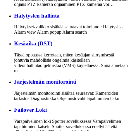
ohjaus PTZ-kameran ohjaaminen PTZ-kameraa voi…
Hälytysten hallinta
Hälytykset-valikko sisältää seuraavat toiminnot: Hälytyslista
Alarm view Alarm popup Alarm search
Kesäaika (DST)
Tässä oppaassa kerrotaan, miten kesäajan siirtymisestä
johtuvia mahdollisia ongelmia käsitellään
videonhallintaohjelmistoa (VMS) käytettäessä. Siinä annetaan
m…
Järjestelmän monitorointi
Järjestelmän monitorointi sisältää seuraavat: Kameroiden
tarkistus Diagnostiikka Ohjelmistovahtitapahtumien haku
Failover Loki
Varapalvelimen loki Spotter sovelluksessa Varapalvelimen
tapahtumien katselu Spotter sovelluksessa edellyttää että