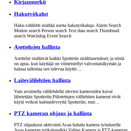
Kirjanmerkit
Hakutyökalut
Haku-välilehti sisältää useita hakutyökaluja: Alarm Search
Motion search Person search Text data search Thumbnail
search Watchdog Event Search
Asettelujen hallinta
Asettelut sisältävät kaikki Spotterin sisältöasetukset, ja niistä
on apua, kun käyttäjä on viimeistellyt valvontanäkymän ja
haluaa tallentaa sen tulevaa käyttö…
Laitevälilehtien hallinta
Vain avoimella välilehdellä olevien kameroiden kuvat
lähetetään Spotteriin.Piilotettujen välilehtien kamerat eivät
käytä verkon kaistanleveyttä Spotteriin, mut…
PTZ kameran ohjaus ja hallinta
PTZ ohjauksen aktivointi Avaa haluttu kamera työalueelle
Avaa kameran työkalupalkki Valitse Kamera ja PTZ-kameran