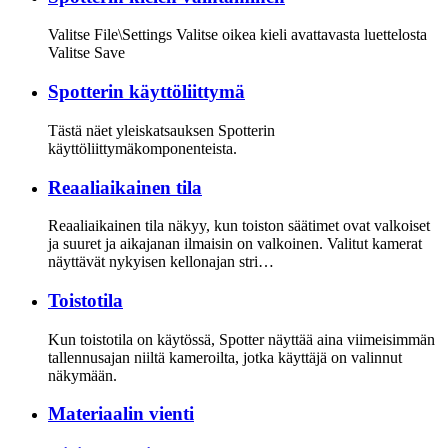
Valitse File\Settings Valitse oikea kieli avattavasta luettelosta
Valitse Save
Spotterin käyttöliittymä
Tästä näet yleiskatsauksen Spotterin
käyttöliittymäkomponenteista.
Reaaliaikainen tila
Reaaliaikainen tila näkyy, kun toiston säätimet ovat valkoiset
ja suuret ja aikajanan ilmaisin on valkoinen. Valitut kamerat
näyttävät nykyisen kellonajan stri…
Toistotila
Kun toistotila on käytössä, Spotter näyttää aina viimeisimmän
tallennusajan niiltä kameroilta, jotka käyttäjä on valinnut
näkymään.
Materiaalin vienti