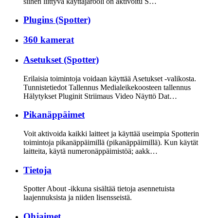
siihen liittyvä käyttäjärooli on aktivoitu S…
Plugins (Spotter)
360 kamerat
Asetukset (Spotter)
Erilaisia toimintoja voidaan käyttää Asetukset -valikosta.
Tunnistetiedot Tallennus Medialeikekoosteen tallennus
Hälytykset Pluginit Striimaus Video Näyttö Dat…
Pikanäppäimet
Voit aktivoida kaikki laitteet ja käyttää useimpia Spotterin
toimintoja pikanäppäimillä (pikanäppäimillä). Kun käytät
laitteita, käytä numeronäppäimistöä; aakk…
Tietoja
Spotter About -ikkuna sisältää tietoja asennetuista
laajennuksista ja niiden lisensseistä.
Ohjaimet