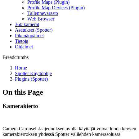
Profile Maps (Plugin)
Profile Map Devices (Plugin)
Tallennevarasto
Web Browser
360 kamerat
Asetukset (Spotter)
Pikanäppäimet
Tietoja
Ohjaimet
Breadcrumbs
Home
Spotter Käyttöohje
Plugins (Spotter)
On this Page
Kamerakierto
Camera Carousel -laajennuksen avulla käyttäjät voivat luoda kevyen
kamerakierroksen yhdessä Spotter-välilehden kamerasolussa.