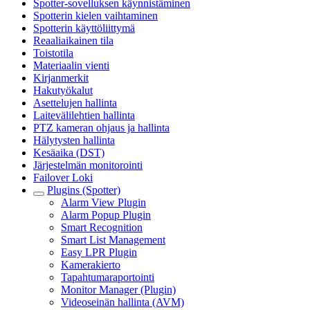
Spotter-sovelluksen käynnistäminen
Spotterin kielen vaihtaminen
Spotterin käyttöliittymä
Reaaliaikainen tila
Toistotila
Materiaalin vienti
Kirjanmerkit
Hakutyökalut
Asettelujen hallinta
Laitevälilehtien hallinta
PTZ kameran ohjaus ja hallinta
Hälytysten hallinta
Kesäaika (DST)
Järjestelmän monitorointi
Failover Loki
Plugins (Spotter)
Alarm View Plugin
Alarm Popup Plugin
Smart Recognition
Smart List Management
Easy LPR Plugin
Kamerakierto
Tapahtumaraportointi
Monitor Manager (Plugin)
Videoseinän hallinta (AVM)