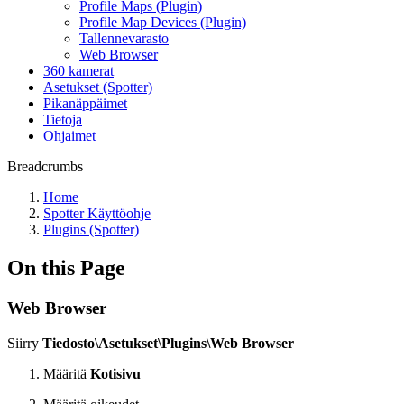
Profile Maps (Plugin)
Profile Map Devices (Plugin)
Tallennevarasto
Web Browser
360 kamerat
Asetukset (Spotter)
Pikanäppäimet
Tietoja
Ohjaimet
Breadcrumbs
Home
Spotter Käyttöohje
Plugins (Spotter)
On this Page
Web Browser
Siirry
Tiedosto\Asetukset\Plugins\Web Browser
Määritä
Kotisivu