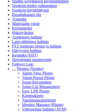
Spotter-sovelluksen käynnistäminen
Spotterin kielen vaihtaminen
Spotterin käyttöliittymä
Reaaliaikainen tila
Toistotila
Materiaalin vienti
Kirjanmerkit
Hakutyökalut
Asettelujen hallinta
Laitevälilehtien hallinta
PTZ kameran ohjaus ja hallinta
Hälytysten hallinta
Kesäaika (DST)
Järjestelmän monitorointi
Failover Loki
Plugins (Spotter)
Alarm View Plugin
Alarm Popup Plugin
Smart Recognition
Smart List Management
Easy LPR Plugin
Kamerakierto
Tapahtumaraportointi
Monitor Manager (Plugin)
Videoseinän hallinta (AVM)