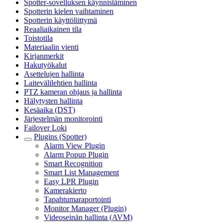
Spotter-sovelluksen käynnistäminen
Spotterin kielen vaihtaminen
Spotterin käyttöliittymä
Reaaliaikainen tila
Toistotila
Materiaalin vienti
Kirjanmerkit
Hakutyökalut
Asettelujen hallinta
Laitevälilehtien hallinta
PTZ kameran ohjaus ja hallinta
Hälytysten hallinta
Kesäaika (DST)
Järjestelmän monitorointi
Failover Loki
Plugins (Spotter)
Alarm View Plugin
Alarm Popup Plugin
Smart Recognition
Smart List Management
Easy LPR Plugin
Kamerakierto
Tapahtumaraportointi
Monitor Manager (Plugin)
Videoseinän hallinta (AVM)