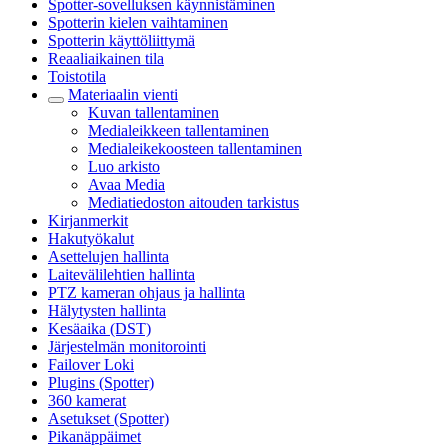
Spotter-sovelluksen käynnistäminen
Spotterin kielen vaihtaminen
Spotterin käyttöliittymä
Reaaliaikainen tila
Toistotila
Materiaalin vienti
Kuvan tallentaminen
Medialeikkeen tallentaminen
Medialeikekoosteen tallentaminen
Luo arkisto
Avaa Media
Mediatiedoston aitouden tarkistus
Kirjanmerkit
Hakutyökalut
Asettelujen hallinta
Laitevälilehtien hallinta
PTZ kameran ohjaus ja hallinta
Hälytysten hallinta
Kesäaika (DST)
Järjestelmän monitorointi
Failover Loki
Plugins (Spotter)
360 kamerat
Asetukset (Spotter)
Pikanäppäimet