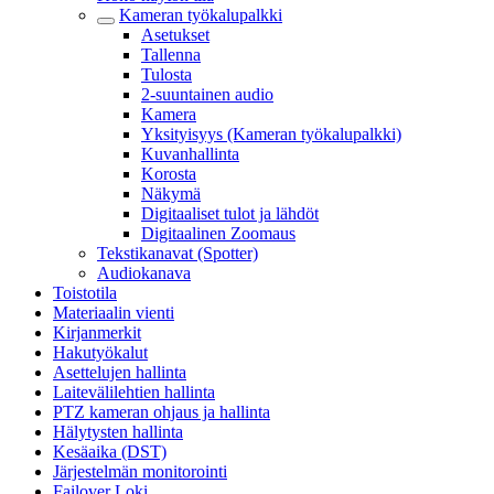
Kameran työkalupalkki
Asetukset
Tallenna
Tulosta
2-suuntainen audio
Kamera
Yksityisyys (Kameran työkalupalkki)
Kuvanhallinta
Korosta
Näkymä
Digitaaliset tulot ja lähdöt
Digitaalinen Zoomaus
Tekstikanavat (Spotter)
Audiokanava
Toistotila
Materiaalin vienti
Kirjanmerkit
Hakutyökalut
Asettelujen hallinta
Laitevälilehtien hallinta
PTZ kameran ohjaus ja hallinta
Hälytysten hallinta
Kesäaika (DST)
Järjestelmän monitorointi
Failover Loki