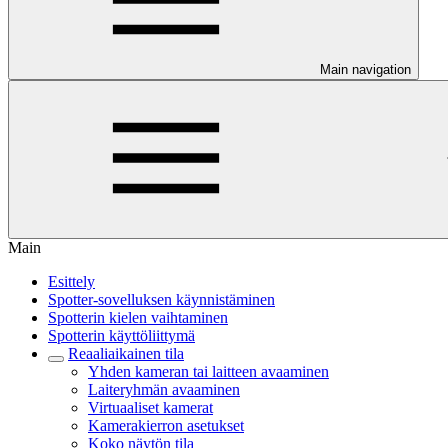
Main navigation
Main
Esittely
Spotter-sovelluksen käynnistäminen
Spotterin kielen vaihtaminen
Spotterin käyttöliittymä
Reaaliaikainen tila
Yhden kameran tai laitteen avaaminen
Laiteryhmän avaaminen
Virtuaaliset kamerat
Kamerakierron asetukset
Koko näytön tila