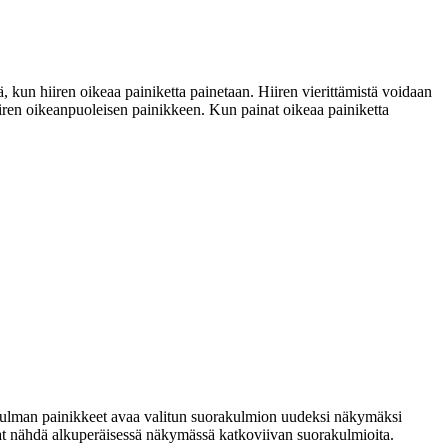
, kun hiiren oikeaa painiketta painetaan. Hiiren vierittämistä voidaan
iren oikeanpuoleisen painikkeen. Kun painat oikeaa painiketta
kulman painikkeet avaa valitun suorakulmion uudeksi näkymäksi
t nähdä alkuperäisessä näkymässä katkoviivan suorakulmioita.