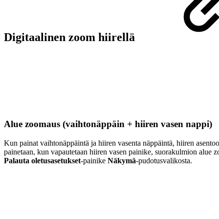
Digitaalinen zoom hiirellä
Alue zoomaus (vaihtonäppäin + hiiren vasen nappi)
Kun painat vaihtonäppäintä ja hiiren vasenta näppäintä, hiiren asento
painetaan, kun vapautetaan hiiren vasen painike, suorakulmion alue 
Palauta oletusasetukset
-painike
Näkymä
-pudotusvalikosta.