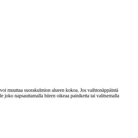
la voi muuttaa suorakulmion alueen kokoa. Jos vaihtonäppäintä
oko napsauttamalla hiiren oikeaa painiketta tai valitsemalla