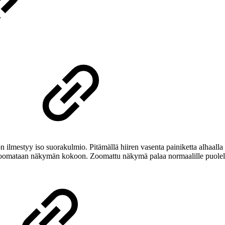
on ilmestyy iso suorakulmio. Pitämällä hiiren vasenta painiketta alhaal
zoomataan näkymän kokoon. Zoomattu näkymä palaa normaalille puolelle j