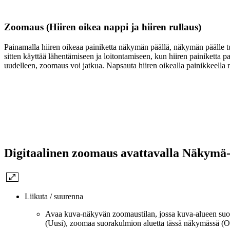
Zoomaus (Hiiren oikea nappi ja hiiren rullaus)
Painamalla hiiren oikeaa painiketta näkymän päällä, näkymän päälle tul
sitten käyttää lähentämiseen ja loitontamiseen, kun hiiren painikett
uudelleen, zoomaus voi jatkua. Napsauta hiiren oikealla painikkeell
Digitaalinen zoomaus avattavalla Näkymä
Liikuta / suurenna
Avaa kuva-näkyvän zoomaustilan, jossa kuva-alueen suo
(Uusi), zoomaa suorakulmion aluetta tässä näkymässä (O