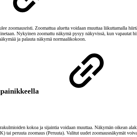
ee zoomausristi. Zoomattua aluetta voidaan muuttaa liikuttamalla hiirtä
a painetaan. Nykyinen zoomattu näkymä pysyy näkyvissä, kun vapautat hi
a näkymää ja palauta näkymä normaalikokoon.
-painikkeella
rakulmioiden kokoa ja sijaintia voidaan muuttaa. Näkymän oikean ala
K) tai peruuta zoomaus (Peruuta). Valitut uudet zoomausnäkymät voiva