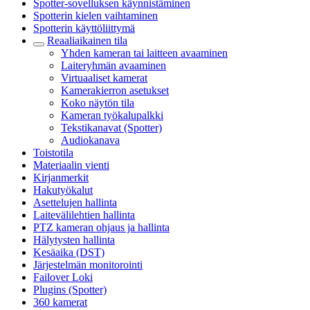
Spotter-sovelluksen käynnistäminen
Spotterin kielen vaihtaminen
Spotterin käyttöliittymä
Reaaliaikainen tila
Yhden kameran tai laitteen avaaminen
Laiteryhmän avaaminen
Virtuaaliset kamerat
Kamerakierron asetukset
Koko näytön tila
Kameran työkalupalkki
Tekstikanavat (Spotter)
Audiokanava
Toistotila
Materiaalin vienti
Kirjanmerkit
Hakutyökalut
Asettelujen hallinta
Laitevälilehtien hallinta
PTZ kameran ohjaus ja hallinta
Hälytysten hallinta
Kesäaika (DST)
Järjestelmän monitorointi
Failover Loki
Plugins (Spotter)
360 kamerat