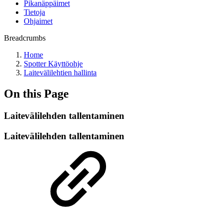
Pikanäppäimet
Tietoja
Ohjaimet
Breadcrumbs
Home
Spotter Käyttöohje
Laitevälilehtien hallinta
On this Page
Laitevälilehden tallentaminen
Laitevälilehden tallentaminen