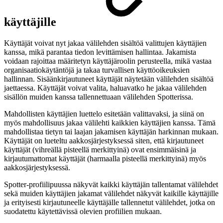
käyttäjille
Käyttäjät voivat nyt jakaa välilehden sisältöä valittujen käyttäjien
kanssa, mikä parantaa tiedon levittämisen hallintaa. Jakamista
voidaan rajoittaa määritetyn käyttäjäroolin perusteella, mikä vastaa
organisaatiokäytäntöjä ja takaa turvallisen käyttöoikeuksien
hallinnan. Sisäänkirjautuneet käyttäjät näytetään välilehden sisältöä
jaettaessa. Käyttäjät voivat valita, haluavatko he jakaa välilehden
sisällön muiden kanssa tallennettuaan välilehden Spotterissa.
Mahdollisten käyttäjien luettelo esitetään valittavaksi, ja siinä on
myös mahdollisuus jakaa välilehti kaikkien käyttäjien kanssa. Tämä
mahdollistaa tietyn tai laajan jakamisen käyttäjän harkinnan mukaan.
Käyttäjät on lueteltu aakkosjärjestyksessä siten, että kirjautuneet
käyttäjät (vihreällä pisteellä merkittyinä) ovat ensimmäisinä ja
kirjautumattomat käyttäjät (harmaalla pisteellä merkittyinä) myös
aakkosjärjestyksessä.
Spotter-profiilipuussa näkyvät kaikki käyttäjän tallentamat välilehdet
sekä muiden käyttäjien jakamat välilehdet näkyvät kaikille käyttäjille
ja erityisesti kirjautuneelle käyttäjälle tallennetut välilehdet, jotka on
suodatettu käytettävissä olevien profiilien mukaan.