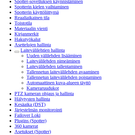
Spotter-sovelluksen käynnistäminen
Spotterin kielen vaihtaminen
Spotterin käyttöliittymä
Reaaliaikainen tila
Toistotila
Materiaalin vienti
Kirjanmerkit
Hakutyökalut
Asettelujen hallinta
Laitevälilehtien hallinta
Uuden välilehden lisääminen
Laitevälilehden nimeäminen
Laitevälilehden tallentaminen
Tallennetun laitevälilehden avaaminen
Tallennetun laitevälilehden poistaminen
Automaattinen kuva-alueen täyttö
Kameraruudukot
PTZ kameran ohjaus ja hallinta
Hälytysten hallinta
Kesäaika (DST)
Järjestelmän monitorointi
Failover Loki
Plugins (Spotter)
360 kamerat
Asetukset (Spotter)