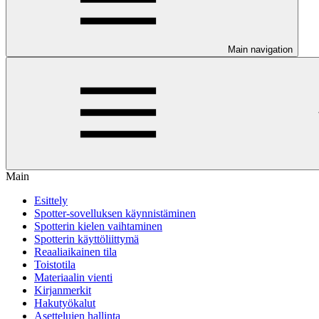
Main navigation
Main
Esittely
Spotter-sovelluksen käynnistäminen
Spotterin kielen vaihtaminen
Spotterin käyttöliittymä
Reaaliaikainen tila
Toistotila
Materiaalin vienti
Kirjanmerkit
Hakutyökalut
Asettelujen hallinta