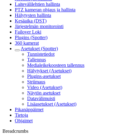
Laitevälilehtien hallinta
PTZ kameran ohjaus ja hallinta
Hälytysten hallinta
Kesäaika (DST)
Järjestelmän monitorointi
Failover Loki
Plugins (Spotter)
360 kamerat
Asetukset (Spotter)
Tunnistetiedot
Tallennus
Medialeikekoosteen tallennus
Hälytykset (Asetukset)
Plugins-asetukset
Striimaus
Video (Asetukset)
Näytön asetukset
Datavälimuisti
Lisäasetukset (Asetukset)
Pikanäppäimet
Tietoja
Ohjaimet
Breadcrumbs