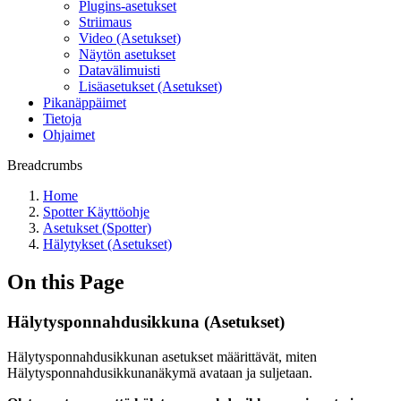
Plugins-asetukset
Striimaus
Video (Asetukset)
Näytön asetukset
Datavälimuisti
Lisäasetukset (Asetukset)
Pikanäppäimet
Tietoja
Ohjaimet
Breadcrumbs
Home
Spotter Käyttöohje
Asetukset (Spotter)
Hälytykset (Asetukset)
On this Page
Hälytysponnahdusikkuna (Asetukset)
Hälytysponnahdusikkunan asetukset määrittävät, miten
Hälytysponnahdusikkunanäkymä avataan ja suljetaan.