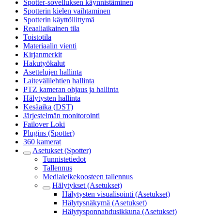
Spotter-sovelluksen käynnistäminen
Spotterin kielen vaihtaminen
Spotterin käyttöliittymä
Reaaliaikainen tila
Toistotila
Materiaalin vienti
Kirjanmerkit
Hakutyökalut
Asettelujen hallinta
Laitevälilehtien hallinta
PTZ kameran ohjaus ja hallinta
Hälytysten hallinta
Kesäaika (DST)
Järjestelmän monitorointi
Failover Loki
Plugins (Spotter)
360 kamerat
Asetukset (Spotter)
Tunnistetiedot
Tallennus
Medialeikekoosteen tallennus
Hälytykset (Asetukset)
Hälytysten visualisointi (Asetukset)
Hälytysnäkymä (Asetukset)
Hälytysponnahdusikkuna (Asetukset)