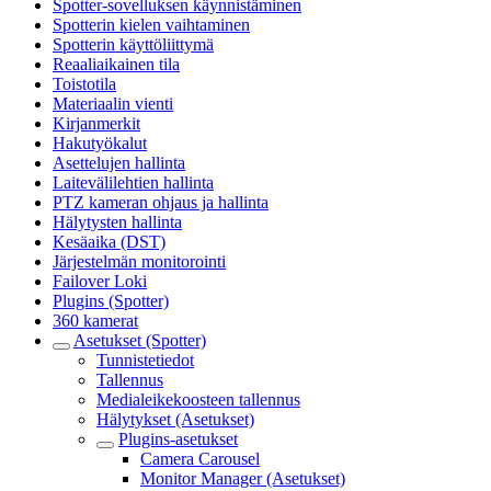
Spotter-sovelluksen käynnistäminen
Spotterin kielen vaihtaminen
Spotterin käyttöliittymä
Reaaliaikainen tila
Toistotila
Materiaalin vienti
Kirjanmerkit
Hakutyökalut
Asettelujen hallinta
Laitevälilehtien hallinta
PTZ kameran ohjaus ja hallinta
Hälytysten hallinta
Kesäaika (DST)
Järjestelmän monitorointi
Failover Loki
Plugins (Spotter)
360 kamerat
Asetukset (Spotter)
Tunnistetiedot
Tallennus
Medialeikekoosteen tallennus
Hälytykset (Asetukset)
Plugins-asetukset
Camera Carousel
Monitor Manager (Asetukset)