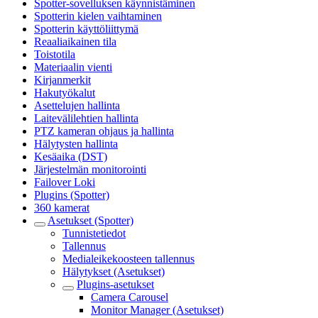
Spotter-sovelluksen käynnistäminen
Spotterin kielen vaihtaminen
Spotterin käyttöliittymä
Reaaliaikainen tila
Toistotila
Materiaalin vienti
Kirjanmerkit
Hakutyökalut
Asettelujen hallinta
Laitevälilehtien hallinta
PTZ kameran ohjaus ja hallinta
Hälytysten hallinta
Kesäaika (DST)
Järjestelmän monitorointi
Failover Loki
Plugins (Spotter)
360 kamerat
Asetukset (Spotter)
Tunnistetiedot
Tallennus
Medialeikekoosteen tallennus
Hälytykset (Asetukset)
Plugins-asetukset
Camera Carousel
Monitor Manager (Asetukset)