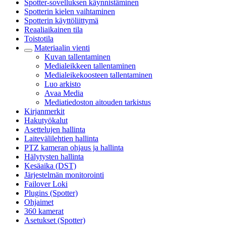
Spotter-sovelluksen käynnistäminen
Spotterin kielen vaihtaminen
Spotterin käyttöliittymä
Reaaliaikainen tila
Toistotila
Materiaalin vienti
Kuvan tallentaminen
Medialeikkeen tallentaminen
Medialeikekoosteen tallentaminen
Luo arkisto
Avaa Media
Mediatiedoston aitouden tarkistus
Kirjanmerkit
Hakutyökalut
Asettelujen hallinta
Laitevälilehtien hallinta
PTZ kameran ohjaus ja hallinta
Hälytysten hallinta
Kesäaika (DST)
Järjestelmän monitorointi
Failover Loki
Plugins (Spotter)
Ohjaimet
360 kamerat
Asetukset (Spotter)