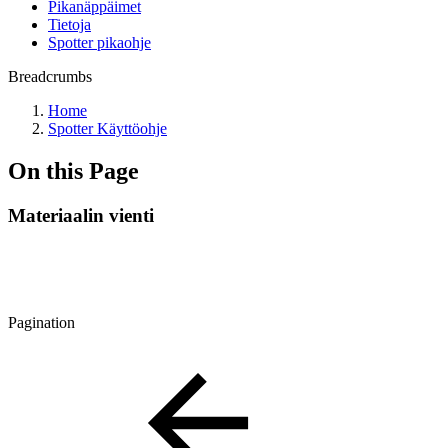
Pikanäppäimet
Tietoja
Spotter pikaohje
Breadcrumbs
Home
Spotter Käyttöohje
On this Page
Materiaalin vienti
Pagination