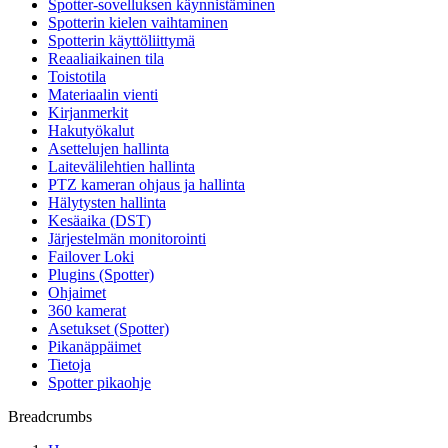
Spotter-sovelluksen käynnistäminen
Spotterin kielen vaihtaminen
Spotterin käyttöliittymä
Reaaliaikainen tila
Toistotila
Materiaalin vienti
Kirjanmerkit
Hakutyökalut
Asettelujen hallinta
Laitevälilehtien hallinta
PTZ kameran ohjaus ja hallinta
Hälytysten hallinta
Kesäaika (DST)
Järjestelmän monitorointi
Failover Loki
Plugins (Spotter)
Ohjaimet
360 kamerat
Asetukset (Spotter)
Pikanäppäimet
Tietoja
Spotter pikaohje
Breadcrumbs