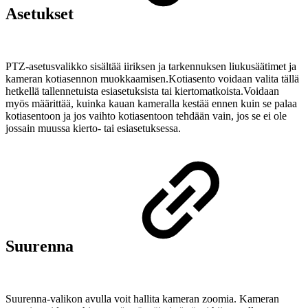
Asetukset
PTZ-asetusvalikko sisältää iiriksen ja tarkennuksen liukusäätimet ja
kameran kotiasennon muokkaamisen.Kotiasento voidaan valita tällä
hetkellä tallennetuista esiasetuksista tai kiertomatkoista.Voidaan
myös määrittää, kuinka kauan kameralla kestää ennen kuin se palaa
kotiasentoon ja jos vaihto kotiasentoon tehdään vain, jos se ei ole
jossain muussa kierto- tai esiasetuksessa.
Suurenna
Suurenna-valikon avulla voit hallita kameran zoomia. Kameran