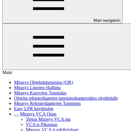
Main navigation
Main
Mirasys Objektintunnistus (OR)
Mirasys Listojen Hallinta
Mirasys Kasvojen Tunnistus
Ohjeita rekisterilaatojen tunnistuskameroiden sijoittelulle
Mirasys Rekisterilaattojen Tunnistus
Easy LPR käyttöohje
Mirasys VCA Opas
Tietoa Mirasys VCA:sta
VCA:n Pikaopas
Mirasys VCA:n edellytykset