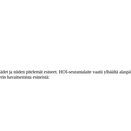
t ja niiden pitelemät esineet. HOI-seurantalaite vaatii ylhäältä alaspäi
rin havaitsemista esineistä: