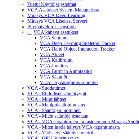
Tuetut Käyttöjärjestelmät
VCA Asetukset System Managerissa
Mirasys VCA Deep Learning
Mirasys VCA Lisenssi Serveri
Pilvipalvelun Lisensöinti
VCA kanava asetukset
VCA Seuranta
VCA Deep Learning Skeleton Tracker
VCA Hand Object Interaction Tracker
VCA Alueet
VCA Kalibrointi
VCA-luokitus
VCA Burnt-in Annotaatiot
VCA Säännöt
VCA - Syväoppimis-suodatin
VCA - Suodattimet
VCA - Ehdolliset sääntötyypit
VCA - Muut lähteet
VCA - Manipulaatiotunnistus
VCA - Sääntöjen luominen
VCA - Miten sääntöjä testataan
VCA - VCA-tapahtumien tarkasteleminen Mirasys Spotte
VCA - Miten luoda hälytys VCA-tapahtumasta
VCA - Yhdistetyt sääntöesimerkit
VCA - GPU Suorituskyky