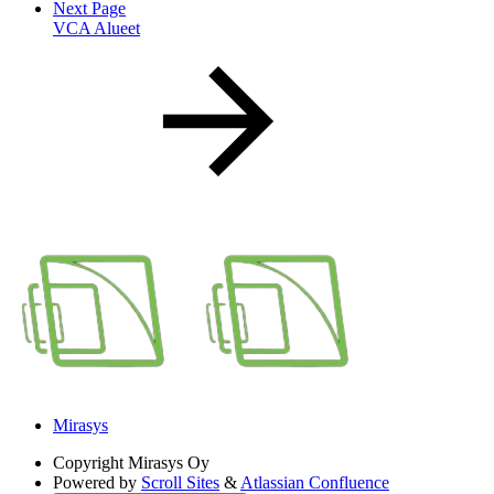
Next Page
VCA Alueet
Mirasys
Copyright
Mirasys Oy
Powered by
Scroll Sites
&
Atlassian Confluence