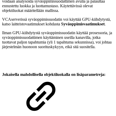
voidaan analysoida syväoppimissuodattimen avulla ja palauttaa
ennustettu luokka ja luottamustaso. Käytettävissä olevat
objektiluokat määritellään mallissa.
VCAserverissä syväoppimissuodatin voi käyttää GPU-kiihdytystä,
katso laitteistovaatimukset kohdasta
Syväoppimisvaatimukset
.
Ilman GPU-kiihdytystä syväoppimissuodatin käyttää prosessoria, ja
syväoppimissuodattimen käyttäminen useilla kanavilla, jotka
tuottavat paljon tapahtumia (yli 1 tapahtuma sekunnissa), voi johtaa
järjestelmän huonoon suorituskykyyn, eikä sitä suositella.
Jokaisella mahdollisella objektiluokalla on lisäparametreja: