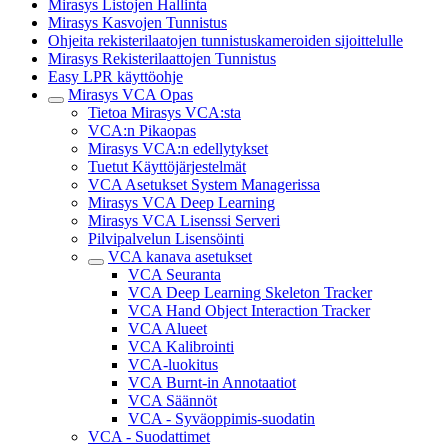
Mirasys Listojen Hallinta
Mirasys Kasvojen Tunnistus
Ohjeita rekisterilaatojen tunnistuskameroiden sijoittelulle
Mirasys Rekisterilaattojen Tunnistus
Easy LPR käyttöohje
Mirasys VCA Opas
Tietoa Mirasys VCA:sta
VCA:n Pikaopas
Mirasys VCA:n edellytykset
Tuetut Käyttöjärjestelmät
VCA Asetukset System Managerissa
Mirasys VCA Deep Learning
Mirasys VCA Lisenssi Serveri
Pilvipalvelun Lisensöinti
VCA kanava asetukset
VCA Seuranta
VCA Deep Learning Skeleton Tracker
VCA Hand Object Interaction Tracker
VCA Alueet
VCA Kalibrointi
VCA-luokitus
VCA Burnt-in Annotaatiot
VCA Säännöt
VCA - Syväoppimis-suodatin
VCA - Suodattimet