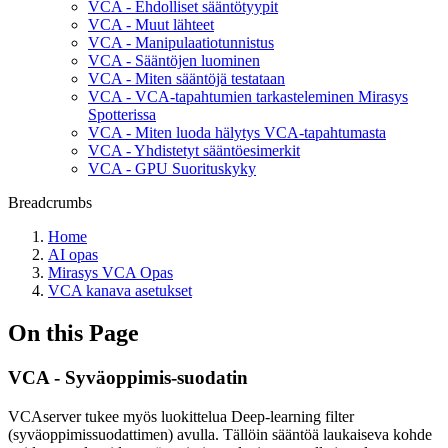
VCA - Ehdolliset sääntötyypit
VCA - Muut lähteet
VCA - Manipulaatiotunnistus
VCA - Sääntöjen luominen
VCA - Miten sääntöjä testataan
VCA - VCA-tapahtumien tarkasteleminen Mirasys
Spotterissa
VCA - Miten luoda hälytys VCA-tapahtumasta
VCA - Yhdistetyt sääntöesimerkit
VCA - GPU Suorituskyky
Breadcrumbs
Home
AI opas
Mirasys VCA Opas
VCA kanava asetukset
On this Page
VCA - Syväoppimis-suodatin
VCAserver tukee myös luokittelua Deep-learning filter
(syväoppimissuodattimen) avulla. Tällöin sääntöä laukaiseva kohde