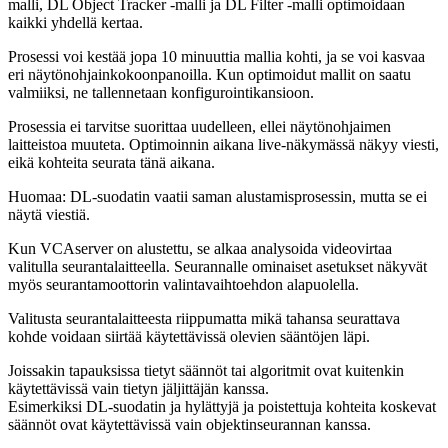
malli, DL Object Tracker -malli ja DL Filter -malli optimoidaan
kaikki yhdellä kertaa.
Prosessi voi kestää jopa 10 minuuttia mallia kohti, ja se voi kasvaa
eri näytönohjainkokoonpanoilla. Kun optimoidut mallit on saatu
valmiiksi, ne tallennetaan konfigurointikansioon.
Prosessia ei tarvitse suorittaa uudelleen, ellei näytönohjaimen
laitteistoa muuteta. Optimoinnin aikana live-näkymässä näkyy viesti,
eikä kohteita seurata tänä aikana.
Huomaa: DL-suodatin vaatii saman alustamisprosessin, mutta se ei
näytä viestiä.
Kun VCAserver on alustettu, se alkaa analysoida videovirtaa
valitulla seurantalaitteella. Seurannalle ominaiset asetukset näkyvät
myös seurantamoottorin valintavaihtoehdon alapuolella.
Valitusta seurantalaitteesta riippumatta mikä tahansa seurattava
kohde voidaan siirtää käytettävissä olevien sääntöjen läpi.
Joissakin tapauksissa tietyt säännöt tai algoritmit ovat kuitenkin
käytettävissä vain tietyn jäljittäjän kanssa.
Esimerkiksi DL-suodatin ja hylättyjä ja poistettuja kohteita koskevat
säännöt ovat käytettävissä vain objektinseurannan kanssa.