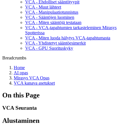
VCA - Ehdolliset sääntötyypit
VCA - Muut lähteet
VCA - Manipulaatiotunnistus
VCA - Sääntöjen luominen
VCA - Miten sääntöjä testataan
VCA - VCA-tapahtumien tarkasteleminen Mirasys
Spotterissa
VCA - Miten luoda hälytys VCA-tapahtumasta
VCA - Yhdistetyt sääntöesimerkit
VCA - GPU Suorituskyky
Breadcrumbs
Home
AI opas
Mirasys VCA Opas
VCA kanava asetukset
On this Page
VCA Seuranta
Alustaminen