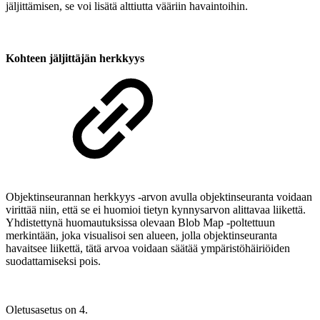
jäljittämisen, se voi lisätä alttiutta vääriin havaintoihin.
Kohteen jäljittäjän herkkyys
Objektinseurannan herkkyys -arvon avulla objektinseuranta voidaan
virittää niin, että se ei huomioi tietyn kynnysarvon alittavaa liikettä.
Yhdistettynä huomautuksissa olevaan Blob Map -poltettuun
merkintään, joka visualisoi sen alueen, jolla objektinseuranta
havaitsee liikettä, tätä arvoa voidaan säätää ympäristöhäiriöiden
suodattamiseksi pois.
Oletusasetus on 4.