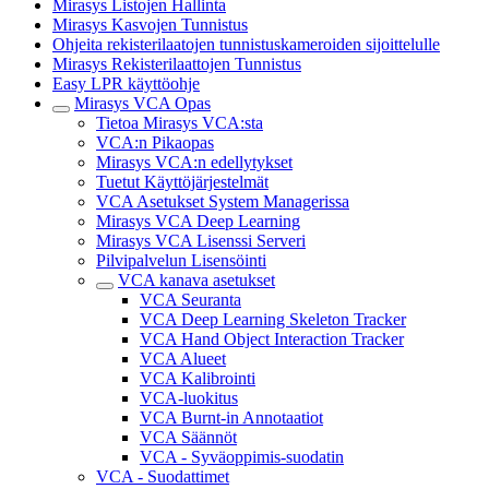
Mirasys Listojen Hallinta
Mirasys Kasvojen Tunnistus
Ohjeita rekisterilaatojen tunnistuskameroiden sijoittelulle
Mirasys Rekisterilaattojen Tunnistus
Easy LPR käyttöohje
Mirasys VCA Opas
Tietoa Mirasys VCA:sta
VCA:n Pikaopas
Mirasys VCA:n edellytykset
Tuetut Käyttöjärjestelmät
VCA Asetukset System Managerissa
Mirasys VCA Deep Learning
Mirasys VCA Lisenssi Serveri
Pilvipalvelun Lisensöinti
VCA kanava asetukset
VCA Seuranta
VCA Deep Learning Skeleton Tracker
VCA Hand Object Interaction Tracker
VCA Alueet
VCA Kalibrointi
VCA-luokitus
VCA Burnt-in Annotaatiot
VCA Säännöt
VCA - Syväoppimis-suodatin
VCA - Suodattimet