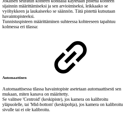
Jokaisen seuratun kohteen kohdalla käytetään pistettä kohteen
sijainnin määrittämiseksi ja sen arvioimiseksi, leikkaako se
vyöhykkeen ja laukaiseeko se säännön. Tätä pistettä kutsutaan
havaintopisteeksi.
Tunnistuspisteen määrittäminen suhteessa kohteeseen tapahtuu
kolmessa eri tilassa:
Automaattinen
Automaattisessa tilassa havaintopiste asetetaan automaattisesti sen
mukaan, miten kanava on määritetty.
Se valitsee 'Centroid' (keskipiste), jos kamera on kalibroitu
yläpuolelle, tai 'Mid-bottom' (keskipohja), jos kamera on kalibroitu
sivulle tai ei ole kalibroitu.