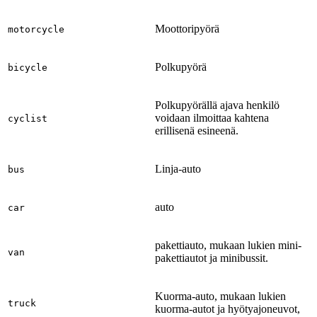
Moottoripyörä
motorcycle
Polkupyörä
bicycle
Polkupyörällä ajava henkilö
voidaan ilmoittaa kahtena
cyclist
erillisenä esineenä.
Linja-auto
bus
auto
car
pakettiauto, mukaan lukien mini-
van
pakettiautot ja minibussit.
Kuorma-auto, mukaan lukien
truck
kuorma-autot ja hyötyajoneuvot,